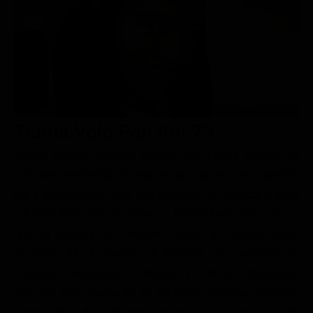
Le interviste in esclusiva
Tempesta D’amore
Temptation Island
Film da vedere
Il Paradiso delle signore
Ultima Fermata
Piattaforme streaming
Un Posto al Sole
Talent show
Apple TV Plus
Segreti di Famiglia
Infotainment
Discovery Plus
The Family
Game Show
Disney plus
Trama Volo Pan Am 73
Uomini e Donne
NetFlix
Neerja Bhanot, giovane hostess che presta servizio su
voli intercontinentali, è reduce da una relazione infelice
Gossip
Now TV
ma è molto amata dalla sua famiglia. La ragazza si trova
Sport in tv
Paramount Plus
sul Volo Pan Am 73, diretto a Francoforte con scalo in
Cartoni Anime e Manga
Prime Video
quel di Karachi, in Pakistan. Proprio lì il mezzo viene
Vip e Personaggi Tv
RaiPlay
assaltato da un gruppo di terroristi che prendono in
ostaggio i passeggeri e chiedono per la loro liberazione
Musica
che dei loro compagni in prigione vengano rilasciati.
Oroscopo Paolo Fox
Neerja farà di tutto per cercare di salvare più vite