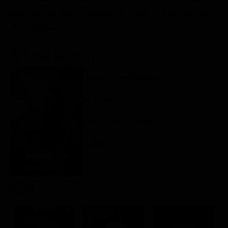
Classifiche
possibili, ma con il passare dei minuti la tensione sale a
livelli pericolosi.
Migliori film
Migliori Serie TV
Scheda del film
Regia: Ram Madhvani
IN 2016
Drammatico / Thriller
Rating:
Cast