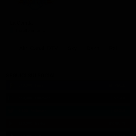
La Corrida
Intrattenimento
Altri Canali DTV
Sky
Dazn
Rsi
SEGUICI SUI SOCIAL
540,000
Fans
MI PIACE
550,000
Follower
SEGUI
9,300
Follower
SEGUI
290,000
Iscritti
ISCRIVITI