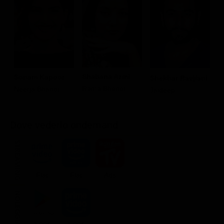
Shabana Azmi
Sonam Kapoor
Shekhar Ravjiani
Y
Rama Bhanot
Neerja Bhanot
Jaideep
H
Dove vederlo ondemand
STREAMING
Flat
Flat
Ads
NOLEGGIA