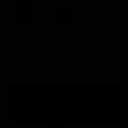
2.99€
1.99€
ACQUISTA
4.99€
7.99€
7.99€
Posizione in classifica Justwatch
Posizione attuale
Posizioni guadagnate
#2561
17
Trailer del film Volo Pan Am 73