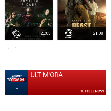
21:05
21:08
ULTIM'ORA
-
-
TUTTE LE NEWS