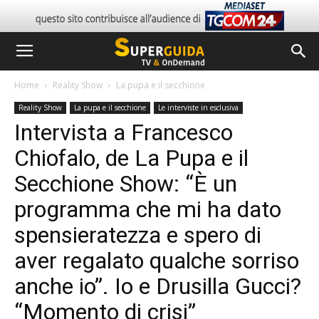
Home
Reality Show
La pupa e il secchione
Reality Show
La pupa e il secchione
Le interviste in esclusiva
Intervista a Francesco
Chiofalo, de La Pupa e il
Secchione Show: “È un
programma che mi ha dato
spensieratezza e spero di
aver regalato qualche sorriso
anche io”. Io e Drusilla Gucci?
“Momento di crisi”