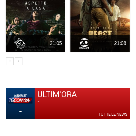
21:05
21:08
ULTIM'ORA
-
-
TUTTE LE NEWS