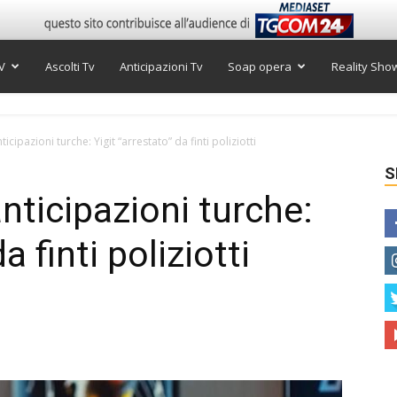
V
Ascolti Tv
Anticipazioni Tv
Soap opera
Reality Sho
ticipazioni turche: Yigit “arrestato” da finti poliziotti
S
anticipazioni turche:
a finti poliziotti