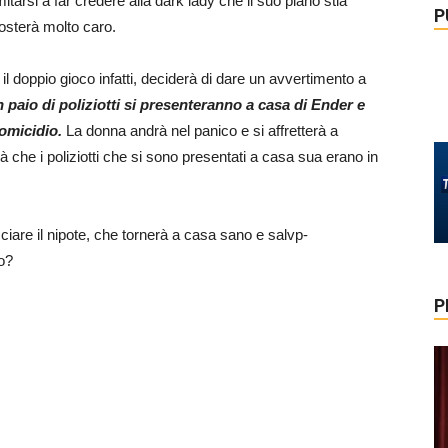
itarsi a far credere alla dark lady che il suo piano stia
P
osterà molto caro.
 doppio gioco infatti, deciderà di dare un avvertimento a
 paio di poliziotti si presenteranno a casa di Ender e
omicidio.
La donna andrà nel panico e si affretterà a
 che i poliziotti che si sono presentati a casa sua erano in
ciare il nipote, che tornerà a casa sano e salvp-
no?
P