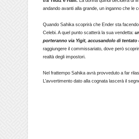
tra Yildiz e Halit
. La donna quindi deciderà di lim
andando avanti alla grande, un inganno che le c
Quando Sahika scoprirà che Ender sta facendo il
Celebi. A quel punto scatterà la sua vendetta:
un
porteranno via Yigit, accusandolo di tentato 
raggiungere il commissariato, dove però scoprirà
realtà degli impostori.
Nel frattempo Sahika avrà provveduto a far rilas
L’avvertimento dato alla cognata lascerà il seg