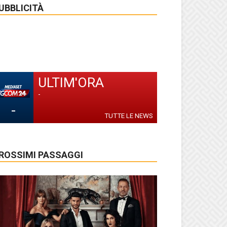
UBBLICITÀ
ULTIM'ORA
-
-
TUTTE LE NEWS
ROSSIMI PASSAGGI