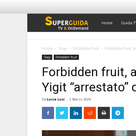
Super
Home
Guida T
Guida
Home
Soap
Forbidden fruit
Forbidden fruit, an
Soap
Forbidden fruit
TV
Forbidden fruit, 
Yigit “arrestato” d
Da
Lucia Lusi
-
2 Marzo 2026