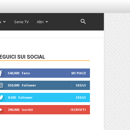
w
Serie TV
Altri
EGUICI SUI SOCIAL
540,000
Fans
MI PIACE
550,000
Follower
SEGUI
9,300
Follower
SEGUI
290,000
Iscritti
ISCRIVITI