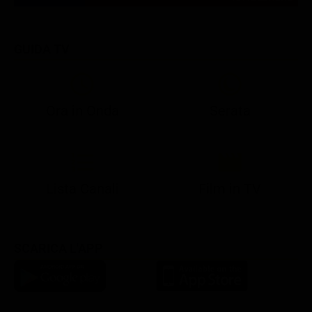
GUIDA TV
Ora in Onda
Serata
21:08
21:14
21:15
21:25
22:50
23:00
21:10
21:15
21:19
21:30
22:51
23:03
Lista Canali
Film in TV
SCARICA L'APP