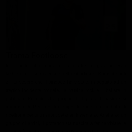
Le interviste in esclusiva
Tempesta D’amore
Temptation Island
Film da vedere
Il Paradiso delle signore
Ultima Fermata
Piattaforme streaming
Un Posto al Sole
Talent show
Apple TV Plus
Segreti di Famiglia
Infotainment
Discovery Plus
The Family
Game Show
Disney plus
Trama Footloose
Uomini e Donne
NetFlix
In seguito alla morte della madre, il giovane Ren
McCormack, si trasferisce nella cittadina di Bomont dagli
Gossip
Now TV
zii. Lì scopre che il sindaco ha vietato, in seguito ad un
Sport in tv
Paramount Plus
tragico incidente mortale, la musica rock e il ballare in
Cartoni Anime e Manga
Prime Video
pubblico. Peccato che proprio la figlia del pastore si
Vip e Personaggi Tv
RaiPlay
innamori di Ren, nel frattempo divenuto un simbolo di
ribellione per tutti i suoi coetanei. Insieme ad Ariel e ad un
Musica
gruppo di amici, il protagonista riuscirà a far cambiare la
Oroscopo Paolo Fox
mentalità locale e a ripristinare l'energia della danza.