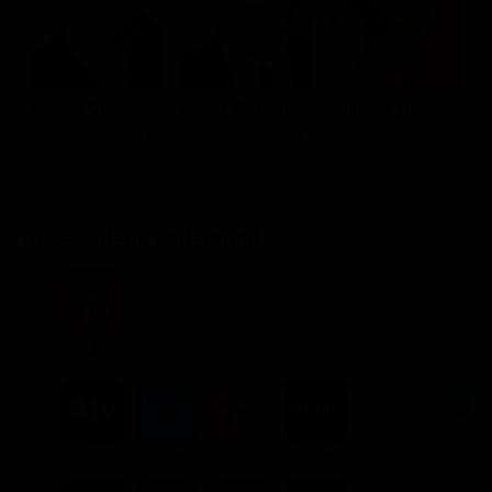
Dennis Quaid
Kenny Wormald
Julianne Hough
A
Rev. Shaw Moore
Ren MacCormack
Ariel Moore
V
Dove vederlo ondemand
STREAMING
Ads
NOLEGGIA
3.99€
3.99€
3.99€
3.99€
3.99€
3.99€