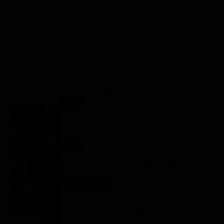
FILM STASERA
GLI ULTIMI ARTICOLI
Gerry Scotti compie 70 anni, la sorpresa di Pier
Silvio Berlusconi a La Ruota della Fortuna: “Sei
un mito, ti voglio bene”
Notizie
8 Agosto 2026
Ascolti tv 7 agosto 2026: TIM Summer Hits
(14.5%), L’Erede (14.1%), L’Eredità Summer, La
Ruota della Fortuna | Dati Auditel
Ascolti
8 Agosto 2026
Programmi TV del pomeriggio di oggi | sabato 8
agosto 2026
Anticipazioni Tv
8 Agosto 2026
Oroscopo Paolo Fox di oggi: le previsioni di
sabato 8 agosto 2026