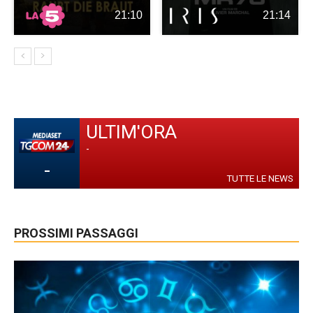
21:10
21:14
ULTIM'ORA
-
-
TUTTE LE NEWS
PROSSIMI PASSAGGI