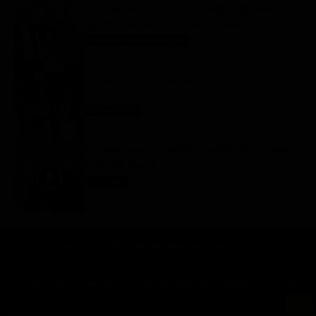
Tutto per la mia famiglia 2, replica puntata 7
agosto in streaming | Video Mediaset
Tutto per la mia famiglia
8 Agosto 2026
My Sweet Lie, anticipazioni trame dal 10 al 14
agosto
My sweet lie
8 Agosto 2026
Far Away, replica puntata 7 agosto in streaming |
Video Mediaset
Far Away
8 Agosto 2026
Chi siamo
Lo staff
Contatta la redazione
Privacy
Disclaimer
Preferenze pubblicitarie
© 2025 SuperGuidaTV Srl | Via Cimarosa 65 - 80127 Napoli | C.F. P.Iva:
08723421213