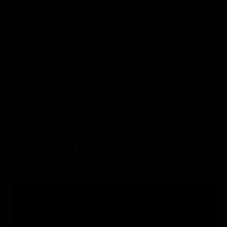
NOLEGGIA
3.99€
ACQUISTA
6.99€
Posizione in classifica Justwatch
Posizione attuale
Posizioni guadagnate
#6826
16
Trailer del film Dalla Cina con furore