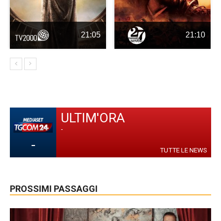
21:05
21:10
ULTIM'ORA
-
-
TUTTE LE NEWS
PROSSIMI PASSAGGI