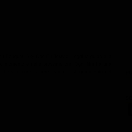
u Bouquet: Sky Doc E Lifestyle. Leggi la guida alla
to momento e nelle prossime ore. Ogni film ha una
iò che vi occorre sapere: trama, cast, gradimento del
PU
SC