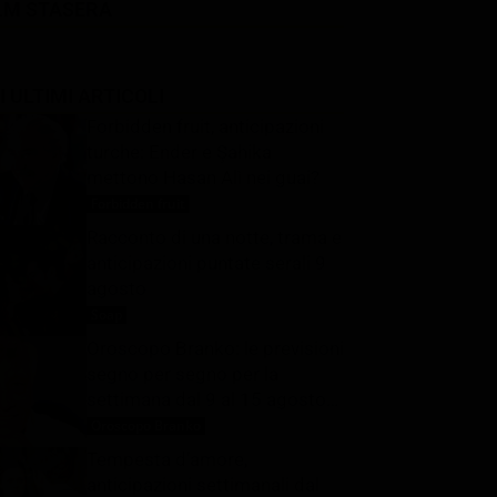
LM STASERA
I ULTIMI ARTICOLI
Forbidden fruit, anticipazioni
turche: Ender e Şahika
mettono Hasan Alì nei guai?
Forbidden fruit
9 Agosto 2026
Racconto di una notte, trama e
anticipazioni puntate serali 9
agosto
Soap
9 Agosto 2026
Oroscopo Branko: le previsioni
segno per segno per la
settimana dal 9 al 15 agosto
2026
Oroscopo Branko
9 Agosto 2026
Tempesta d’amore,
anticipazioni settimanali dal