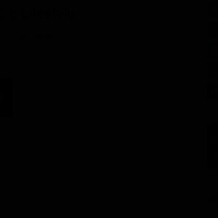
c E Lifestyle
Tutti
Serata
so
GU