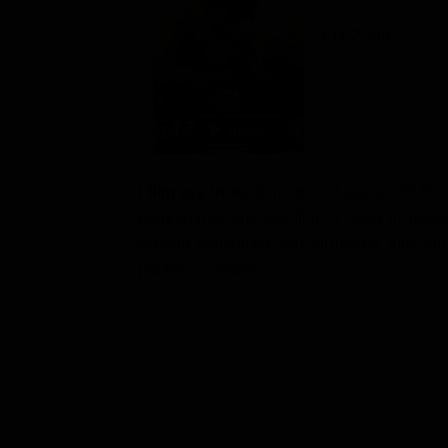
Classifiche
FR 2009
Migliori film
Migliori Serie TV
I
film ora in tv
, domenica 9 agosto 2026, s
programmazione dei film in onda in ques
scheda dettagliata con all'interno tutto c
pubblico e trailer.