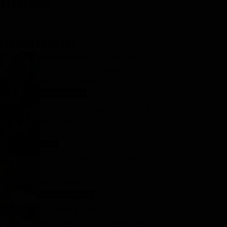
LM STASERA
I ULTIMI ARTICOLI
Forbidden fruit, anticipazioni
turche: Ender e Şahika
mettono Hasan Alì nei guai?
Forbidden fruit
9 Agosto 2026
Racconto di una notte, trama e
anticipazioni puntate serali 9
agosto
Soap
9 Agosto 2026
Oroscopo Branko: le previsioni
segno per segno per la
settimana dal 9 al 15 agosto
2026
Oroscopo Branko
9 Agosto 2026
Tempesta d’amore,
anticipazioni settimanali dal