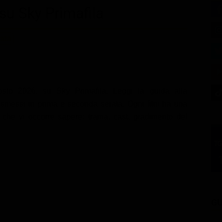
su Sky Primafila
ata
osto 2026, su Sky Primafila. Leggi la guida alla
asmessi in prima e seconda serata. Ogni film ha una
iò che vi occorre sapere: trama, cast, gradimento del
GU