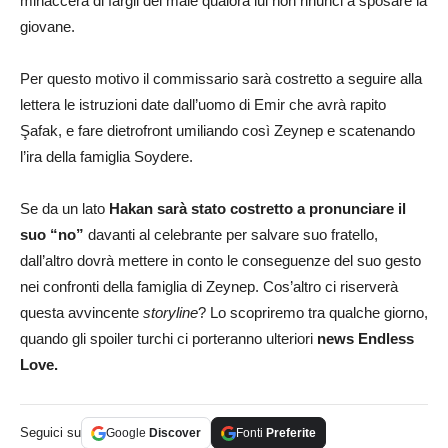
minaccerà di fargli del male qualora lui non rinunci a sposare la
giovane.
Per questo motivo il commissario sarà costretto a seguire alla
lettera le istruzioni date dall’uomo di Emir che avrà rapito
Şafak, e fare dietrofront umiliando così Zeynep e scatenando
l’ira della famiglia Soydere.
Se da un lato
Hakan sarà stato costretto a pronunciare il
suo “no”
davanti al celebrante per salvare suo fratello,
dall’altro dovrà mettere in conto le conseguenze del suo gesto
nei confronti della famiglia di Zeynep. Cos’altro ci riserverà
questa avvincente
storyline
? Lo scopriremo tra qualche giorno,
quando gli spoiler turchi ci porteranno ulteriori
news Endless
Love.
Seguici su
Google
Discover
Fonti
Preferite