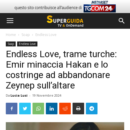
Home
Soap
Endless Love
Soap
Endless Love
Endless Love, trame turche:
Emir minaccia Hakan e lo
costringe ad abbandonare
Zeynep sull’altare
Da
Lucia Lusi
-
19 Novembre 2024