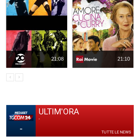
21:08
21:10
ULTIM'ORA
-
-
TUTTE LE NEWS