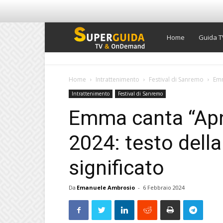
Super
Home
Guida T
Guida
Home
Intrattenimento
Festival di Sanremo
Emm
Intrattenimento
Festival di Sanremo
TV
Emma canta “Ap
2024: testo dell
significato
Da
Emanuele Ambrosio
-
6 Febbraio 2024