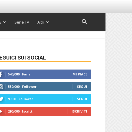
w
Serie TV
Altri
EGUICI SUI SOCIAL
540,000
Fans
MI PIACE
550,000
Follower
SEGUI
9,300
Follower
SEGUI
290,000
Iscritti
ISCRIVITI