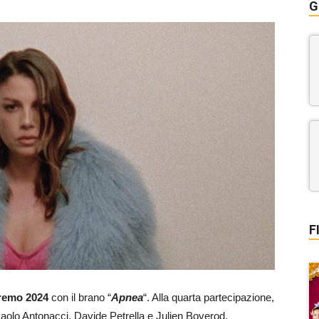
G
F
nremo 2024
con il brano “
Apnea
“. Alla quarta partecipazione,
Paolo Antonacci, Davide Petrella e Julien Boverod.