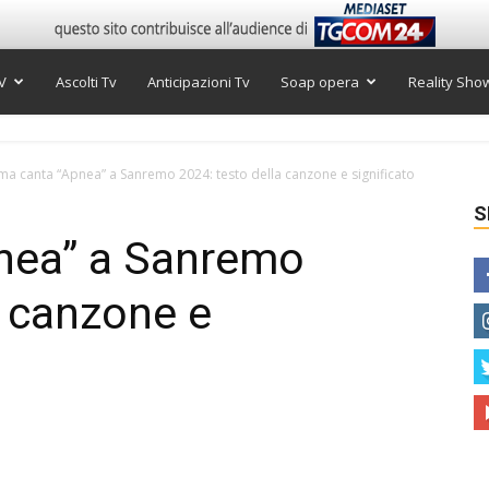
V
Ascolti Tv
Anticipazioni Tv
Soap opera
Reality Sho
a canta “Apnea” a Sanremo 2024: testo della canzone e significato
S
nea” a Sanremo
a canzone e