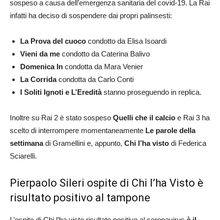
sospeso a causa dell’emergenza sanitaria del covid-19. La Rai
infatti ha deciso di sospendere dai propri palinsesti:
La Prova del cuoco
condotto da Elisa Isoardi
Vieni da me
condotto da Caterina Balivo
Domenica In
condotta da Mara Venier
La Corrida
condotta da Carlo Conti
I Soliti Ignoti e L’Eredità
stanno proseguendo in replica.
Inoltre su Rai 2 è stato sospeso
Quelli che il calcio
e Rai 3 ha
scelto di interrompere momentaneamente
Le parole della
settimana
di Gramellini e, appunto,
Chi l’ha visto
di Federica
Sciarelli.
Pierpaolo Sileri ospite di Chi l’ha Visto è
risultato positivo al tampone
L’ospite di Chi l’ha visto risultato positivo al coronavirus
è il