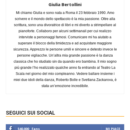
Giulia Bertollini
Mi chiamo Giulia e sono nata a Roma il 23 febbraio 1990. Amo
scrivere e il mondo dello spettacolo è la mia passione. Oltre alla
scrittura, sono una divoratrice di libri e mi diverto a strimpellare al
pianoforte. Collaboro per alcuni settimanali per cui realizzo
interviste a personaggi famosi. Comunicare mi ha aiutato a
superare il blocco della timidezza e ad acquistare maggiore
sicurezza. Apprezzo le persone umili e sincere e detesto invece le
persone vigliacche. Un’altra mia grande passione è la danza
classica che ho studiato sin da quando ero bambina. Il mio sogno
più grande l’ho realizzato qualche anno fa entrando al Teatro La
Scala nel giorno del mio compleanno. Vedere ballare insieme i
miei due idoli della danza, Roberto Bolle e Svetlana Zackarova, è
stata un’emozione incredibile.
SEGUICI SUI SOCIAL
540,000
Fans
MI PIACE