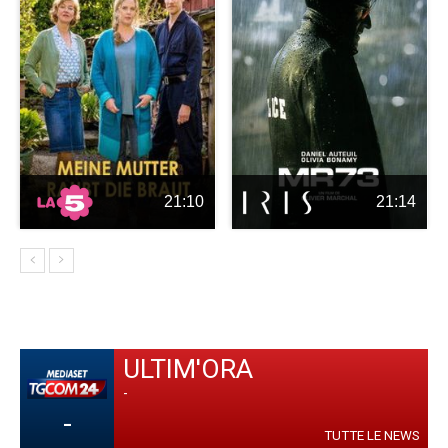
21:10
21:14
ULTIM'ORA
-
-
TUTTE LE NEWS