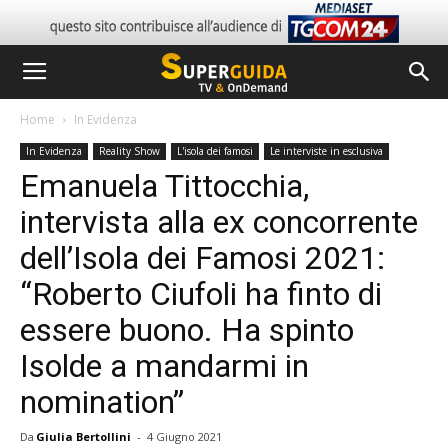
Home
In Evidenza
In Evidenza
Reality Show
L'isola dei famosi
Le interviste in esclusiva
Emanuela Tittocchia,
intervista alla ex concorrente
dell’Isola dei Famosi 2021:
“Roberto Ciufoli ha finto di
essere buono. Ha spinto
Isolde a mandarmi in
nomination”
Da
Giulia Bertollini
-
4 Giugno 2021