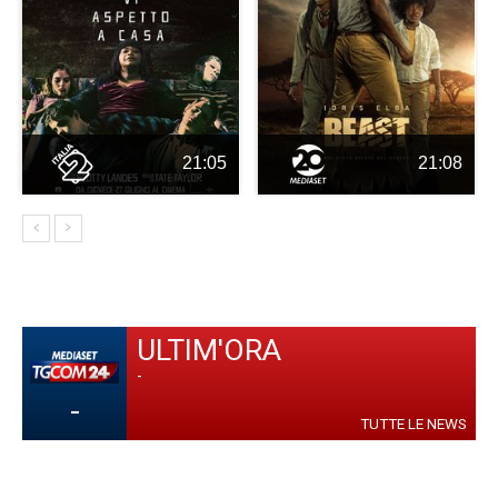
21:05
21:08
ULTIM'ORA
-
-
TUTTE LE NEWS