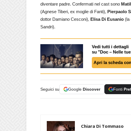
diventare padre. Confermati nel cast sono
Matil
(Agnese Tiberi, ex moglie di Fanti),
Pierpaolo S
dottor Damiano Cesconi),
Elisa Di Eusanio
(la
Sandri).
Vedi tutti i dettagli
su "Doc – Nelle tu
Apri la scheda co
Seguici su
Google
Discover
Fonti
Pre
Chiara Di Tommaso