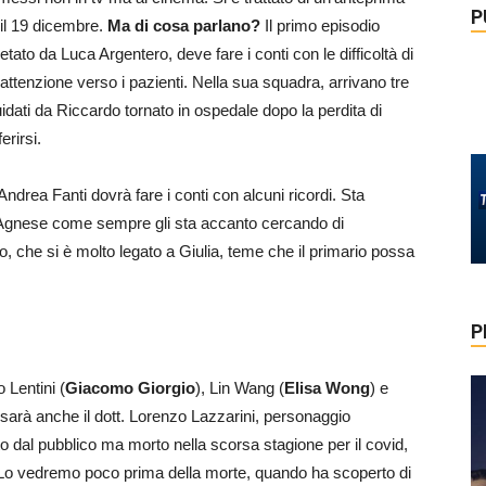
P
 il 19 dicembre.
Ma di cosa parlano?
Il primo episodio
retato da Luca Argentero, deve fare i conti con le difficoltà di
e attenzione verso i pazienti. Nella sua squadra, arrivano tre
idati da Riccardo tornato in ospedale dopo la perdita di
erirsi.
 Andrea Fanti dovrà fare i conti con alcuni ricordi. Sta
? Agnese come sempre gli sta accanto cercando di
che si è molto legato a Giulia, teme che il primario possa
P
 Lentini (
Giacomo Giorgio
), Lin Wang (
Elisa Wong
) e
i sarà anche il dott. Lorenzo Lazzarini, personaggio
 dal pubblico ma morto nella scorsa stagione per il covid,
. Lo vedremo poco prima della morte, quando ha scoperto di