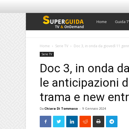
Super
Home
Guida T
Guida
Home
Serie TV
Doc 3, in onda da giovedì 11 gennai
Serie TV
TV
Doc 3, in onda d
le anticipazioni 
trama e new entr
Da
Chiara Di Tommaso
-
9 Gennaio 2024