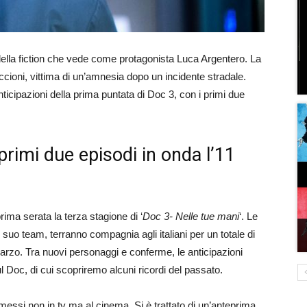
 della fiction che vede come protagonista Luca Argentero. La
Piccioni, vittima di un’amnesia dopo un incidente stradale.
icipazioni della prima puntata di Doc 3, con i primi due
 primi due episodi in onda l’11
rima serata la terza stagione di ‘
Doc 3- Nelle tue mani
‘. Le
suo team, terranno compagnia agli italiani per un totale di
arzo. Tra nuovi personaggi e conferme, le anticipazioni
 Doc, di cui scopriremo alcuni ricordi del passato.
asmessi non in tv ma al cinema. Si è trattato di un’anteprima