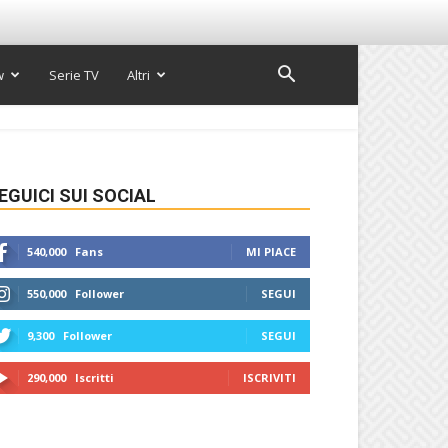
w
Serie TV
Altri
EGUICI SUI SOCIAL
540,000
Fans
MI PIACE
550,000
Follower
SEGUI
9,300
Follower
SEGUI
290,000
Iscritti
ISCRIVITI