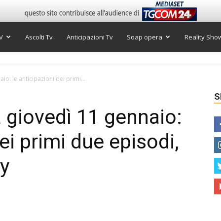
V
Ascolti Tv
Anticipazioni Tv
Soap opera
Reality Sho
o: le anticipazioni dei primi...
S
a giovedì 11 gennaio:
dei primi due episodi,
y