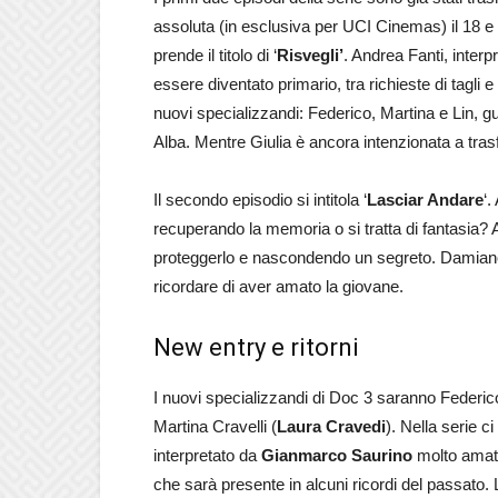
assoluta (in esclusiva per UCI Cinemas) il 18 e
prende il titolo di ‘
Risvegli’
. Andrea Fanti, interp
essere diventato primario, tra richieste di tagli 
nuovi specializzandi: Federico, Martina e Lin, gu
Alba. Mentre Giulia è ancora intenzionata a trasf
Il secondo episodio si intitola ‘
Lasciar Andare
‘.
recuperando la memoria o si tratta di fantasia
proteggerlo e nascondendo un segreto. Damiano, 
ricordare di aver amato la giovane.
New entry e ritorni
I nuovi specializzandi di Doc 3 saranno Federico
Martina Cravelli (
Laura Cravedi
). Nella serie c
interpretato da
Gianmarco Saurino
molto amato
che sarà presente in alcuni ricordi del passato