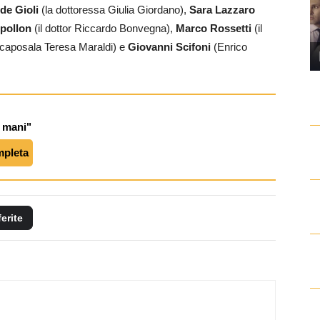
de Gioli
(la dottoressa Giulia Giordano),
Sara Lazzaro
pollon
(il dottor Riccardo Bonvegna),
Marco Rossetti
(il
 caposala Teresa Maraldi) e
Giovanni Scifoni
(Enrico
e mani"
mpleta
ferite