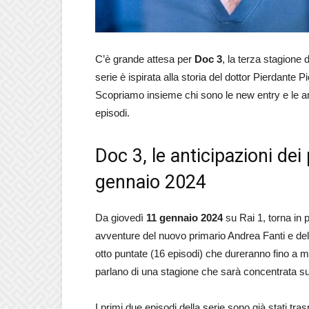
C’è grande attesa per
Doc 3
, la terza stagione
serie è ispirata alla storia del dottor Pierdante 
Scopriamo insieme chi sono le new entry e le ant
episodi.
Doc 3, le anticipazioni dei
gennaio 2024
Da giovedì
11 gennaio 2024
su Rai 1, torna in p
avventure del nuovo primario Andrea Fanti e del 
otto puntate (16 episodi) che dureranno fino a m
parlano di una stagione che sarà concentrata sul
I primi due episodi della serie sono già stati tr