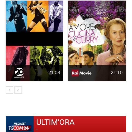
21:08
21:10
ULTIM'ORA
-