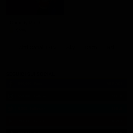
Comedy Match
Show
Altri Canali DTV
Sky
Dazn
Rsi
SEGUICI SUI SOCIAL
540,000
Fans
MI PIACE
550,000
Follower
SEGUI
9,300
Follower
SEGUI
290,000
Iscritti
ISCRIVITI