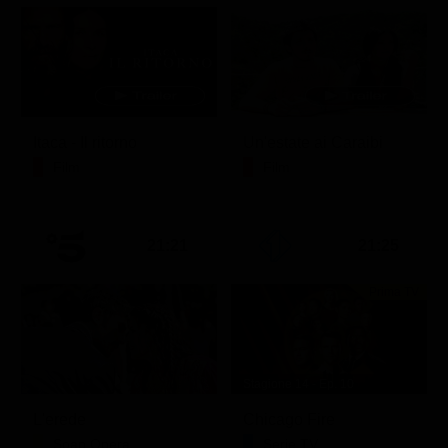
Itaca - Il ritorno
Un'estate ai Caraibi
Film
Film
21:21
21:25
Prima TV
Stagione 14 - Ep. 10
L'erede
Chicago Fire
Soap Opera
Serie TV