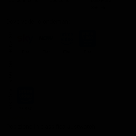
DCI John Luther
DSU Martin
Zoe Luther
V
Classifiche
Schenk
Migliori film
Dove vederlo ondemand
Migliori Serie TV
STREAMING
Flat
Flat
Flat
Flat
NOLEGGIA
ACQUISTA
33.95€
Posizione in classifica Justwatch