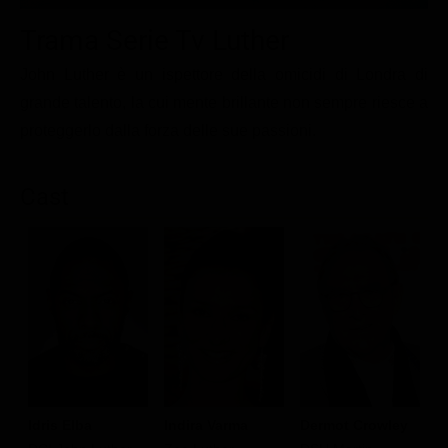
Le interviste in esclusiva
Tempesta D’amore
Temptation Island
Trama Serie Tv Luther
Film da vedere
Il Paradiso delle signore
Ultima Fermata
Piattaforme streaming
John Luther è un ispettore della omicidi di Londra di
Un Posto al Sole
grande talento, la cui mente brillante non sempre riesce a
Talent show
Apple TV Plus
Segreti di Famiglia
proteggerlo dalla forza delle sue passioni.
Infotainment
Discovery Plus
The Family
Game Show
Disney plus
Cast
Uomini e Donne
NetFlix
Gossip
Now TV
Sport in tv
Paramount Plus
Cartoni Anime e Manga
Prime Video
Vip e Personaggi Tv
RaiPlay
Musica
Idris Elba
Dermot Crowley
Indira Varma
H
Oroscopo Paolo Fox