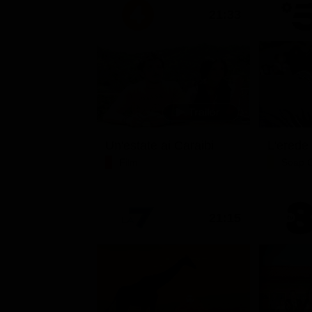
21:33
Un'estate ai Caraibi
L'erede
Film
Soap 
21:15