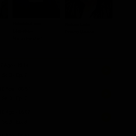
Helmfried von
Tatjana 
Robert Lohr
Lüttichau
Uschi Now
Roland Meisner
Martin Ferchert
7 Ago - 16.14
St. 3 - Ep. 7
10 Ago - 06.57
St. 3 - Ep. 7
10 Ago - 16.07
St. 3 - Ep. 8
11 Ago - 06.51