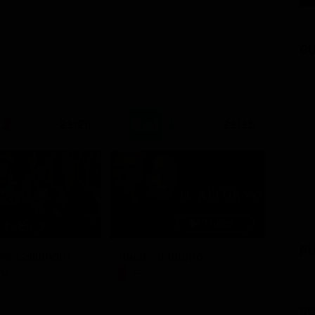
GU
21:20
21:15
7 - Ep. 2
PU
ore Coliandro
Itaca - Il ritorno
TV
Film
SC