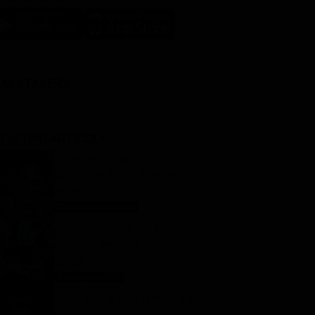
LM STASERA
I ULTIMI ARTICOLI
Oroscopo Paolo Fox del
giorno: le stelle di venerdì 7
agosto 2026
Oroscopo Paolo Fox
7 Agosto 2026
Programmi TV del pomeriggio
di oggi | venerdì 7 agosto
2026
Anticipazioni Tv
7 Agosto 2026
Tutto per la mia famiglia 2,
replica puntata 6 agosto in