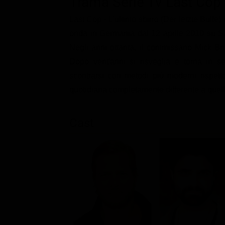
Trama Serie Tv Last Cop -
Classifiche
Last Cop - L'ultimo sbirro (Der letzte Bulle)
Migliori film
onda in Germania dal 12 aprile 2010 su Sat
Migliori Serie TV
Negli anni ottanta, il commissario Mick Br
Dopo vent'anni si risveglia e torna in s
scontrarsi con metodi più moderni rispett
quotidiana completamente differente a quell
Cast