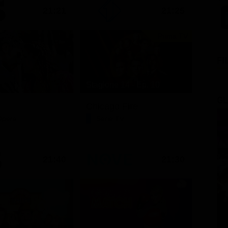
21:21
21:25
Prima TV
FI
Stagione 14 - Ep. 10
GL
Chicago Fire
Opera
Serie TV
21:40
21:30