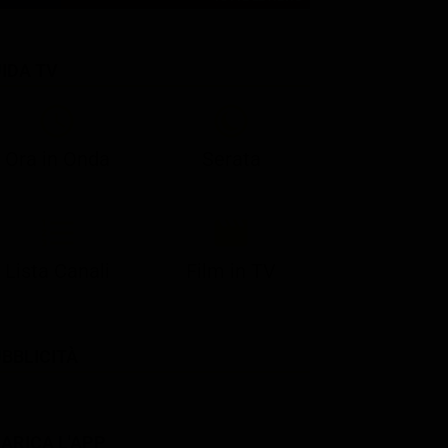
IDA TV
21:05
21:10
21:17
22:57
23:10
23:30
21:08
21:15
21:19
23:03
23:17
23:30
Ora in Onda
Serata
Lista Canali
Film in TV
BBLICITÀ
ARICA L'APP