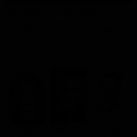
Le interviste in esclusiva
Tempesta D’amore
Temptation Island
Trama Serie Tv iZombie
Film da vedere
Il Paradiso delle signore
Ultima Fermata
Piattaforme streaming
Una studentessa di medicina diventata zombie cerca di
Un Posto al Sole
mantenersi umana mangiando cervelli in obitorio; così
Talent show
Apple TV Plus
Segreti di Famiglia
scopre di avere il dono di risolvere i crimini.
Infotainment
Discovery Plus
The Family
Game Show
Disney plus
Cast
Uomini e Donne
NetFlix
Gossip
Now TV
Sport in tv
Paramount Plus
Cartoni Anime e Manga
Prime Video
Vip e Personaggi Tv
RaiPlay
Musica
Rose McIver
David Anders
M
Robert Buckley
Oroscopo Paolo Fox