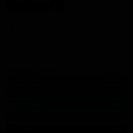
Milan-Chelsea
Sport
Altri Canali DTV
Sky
Dazn
Rsi
SEGUICI SUI SOCIAL
540,000
Fans
MI PIACE
550,000
Follower
SEGUI
9,300
Follower
SEGUI
290,000
Iscritti
ISCRIVITI
310,000
Follower
SEGUI