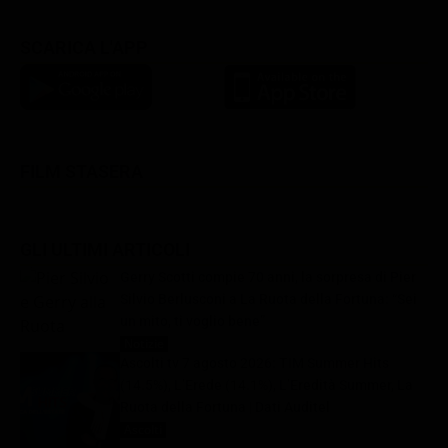
SCARICA L'APP
FILM STASERA
GLI ULTIMI ARTICOLI
Gerry Scotti compie 70 anni, la sorpresa di Pier
Silvio Berlusconi a La Ruota della Fortuna: “Sei
un mito, ti voglio bene”
Notizie
8 Agosto 2026
Ascolti tv 7 agosto 2026: TIM Summer Hits
(14.5%), L’Erede (14.1%), L’Eredità Summer, La
Ruota della Fortuna | Dati Auditel
Ascolti
8 Agosto 2026