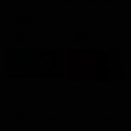
Olivia "Liv" Moore
Blaine DeBeers
G
Major Lilywhite
Classifiche
C
Migliori film
STASERA IN TV
Migliori Serie TV
21:30
21:20
Prima TV
Sogno e Son Desto
Amore crudele
Musica
Film
21:30
21:33