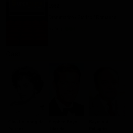
Classifiche
1962
Migliori film
Drammatico / Storico / Romance
Migliori Serie TV
Rating:
Cast
Raymond
Gina Lollobrigida
Stephen Boyd
M
Pellegrin
Paulette
Jules de
J