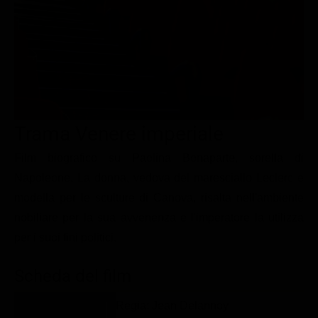
Le interviste in esclusiva
Tempesta D’amore
Temptation Island
Film da vedere
Il Paradiso delle signore
Ultima Fermata
Piattaforme streaming
Un Posto al Sole
Talent show
Apple TV Plus
Segreti di Famiglia
Infotainment
Discovery Plus
The Family
Game Show
Disney plus
Trama Venere imperiale
Uomini e Donne
NetFlix
Film biografico su Paolina Bonaparte, sorella di
Napoleone. La donna, vedova del maresciallo Leclerc e
Gossip
Now TV
modella per le sculture di Canova, risalta nell'ambiente
Sport in tv
Paramount Plus
nobiliare per la sua avvenenza e l'imperatore la utilizza
Cartoni Anime e Manga
Prime Video
per i suoi fini politici.
Vip e Personaggi Tv
RaiPlay
Scheda del film
Musica
Regia: Jean Delannoy
Oroscopo Paolo Fox