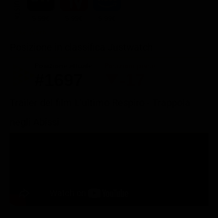
ACQUISTA
5.99€
5.99€
5.99€
Posizione in classifica Justwatch
Posizione attuale
Posizioni perse
#1697
-17
Trailer del film L'ultimo Respiro - Trappola
negli Abissi