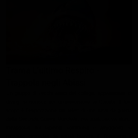
Le interviste in esclusiva
Tempesta D’amore
Temptation Island
Film da vedere
Il Paradiso delle signore
Ultima Fermata
Piattaforme streaming
Un Posto al Sole
Talent show
Apple TV Plus
Segreti di Famiglia
Infotainment
Discovery Plus
The Family
Game Show
Disney plus
Uomini e Donne
NetFlix
Trama L'ultimo Respiro -
Gossip
Now TV
Trappola negli Abissi
Sport in tv
Paramount Plus
Un gruppo di vecchi amici del college, appassionati di
Cartoni Anime e Manga
Prime Video
diving, si riunisce per un'immersione ai Caraibi. Il loro
scopo è l’esplorazione del relitto di una nave da guerra
Vip e Personaggi Tv
RaiPlay
della Seconda Guerra Mondiale, ma qualcosa va storto.
Musica
Intrappolati nel labirinto sommerso e arrugginito, si
Oroscopo Paolo Fox
ritrovano circondati da squali bianchi. E l’ossigeno è