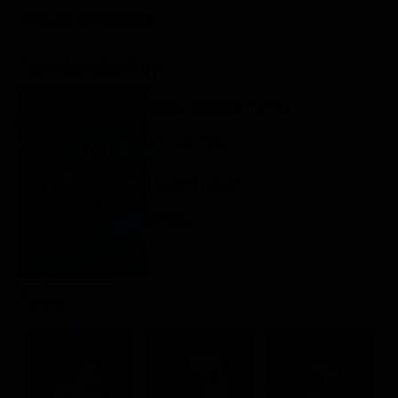
Classifiche
destinato ad esaurirsi…
Migliori film
Scheda del film
Migliori Serie TV
Regia: Joachim Hedén
SE, GB 2024
Thriller / Horror
Rating:
Cast