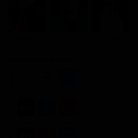
Alexander Arnold
Kim Spearman
Jack Parr
E
Brett
Sam
Noah
R
Dove vederlo ondemand
STREAMING
Flat
Flat
Flat
NOLEGGIA
3.99€
4.99€
3.99€