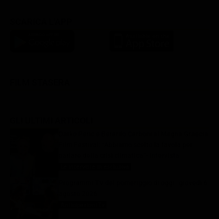
SCARICA L'APP
FILM STASERA
GLI ULTIMI ARTICOLI
Darko Perić e Berardo Carboni al Magna Graecia
Film Festival: “Abbiamo scelto la favola per
parlare della crisi climatica”- Intervista
Le interviste in esclusiva
6 Agosto 2026
Programmi TV del pomeriggio di oggi | giovedì 6
agosto 2026
Anticipazioni Tv
6 Agosto 2026