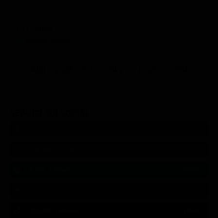
La Corrida
Intrattenimento
Altri Canali DTV
Sky
Dazn
Rsi
SEGUICI SUI SOCIAL
540,000
Fans
MI PIACE
550,000
Follower
SEGUI
9,300
Follower
SEGUI
290,000
Iscritti
ISCRIVITI
310,000
Follower
SEGUI