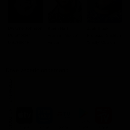
Dwayne Johnson
Kevin Hart
Jack Black
K
Dr. Smolder
Franklin 'Mouse'
Professor Sheldon
R
Bravestone
Finbar
'Shelly' Oberon
Dove vederlo ondemand
STREAMING
NOLEGGIA
3.99€
3.99€
2.99€
3.99€
3.99€