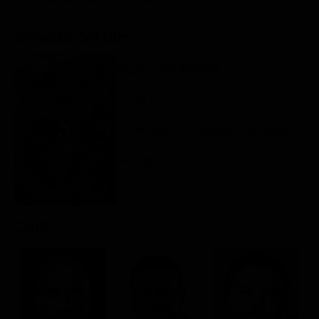
Classifiche
Scheda del film
Migliori film
Migliori Serie TV
Regia: Jake Kasdan
US 2019
Avventura / Commedia / Fantastico
Rating:
Cast