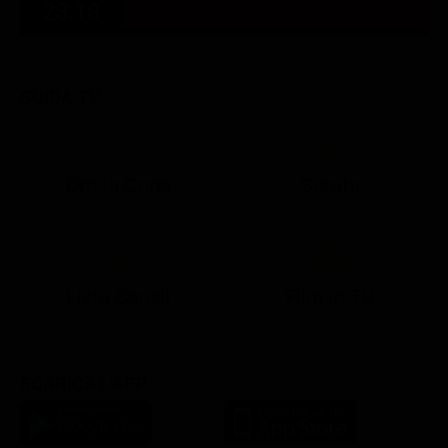
23:18
TUTTE LE NEWS
GUIDA TV
Ora in Onda
Serata
21:10
21:15
21:22
23:03
23:17
00:31
21:10
21:15
21:30
23:03
23:18
Lista Canali
Film in TV
SCARICA L'APP