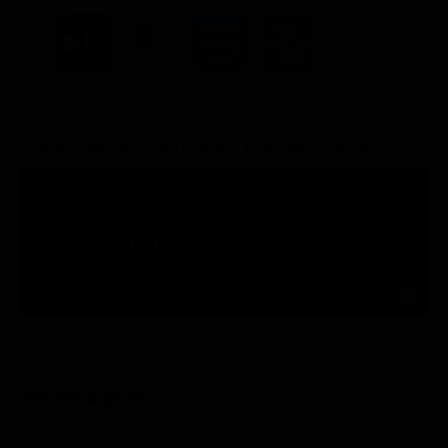
ACQUISTA
7.99€
10.99€
3.99€
8.99€
8.99€
Trailer del film Jumanji - The Next Level
STASERA IN TV