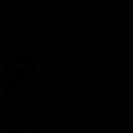
FILM STASERA
GLI ULTIMI ARTICOLI
Programmi TV del pomeriggio di oggi |
domenica 9 agosto 2026
Anticipazioni Tv
9 Agosto 2026
Tutto per la mia famiglia 2, replica puntata 8
agosto in streaming | Video Mediaset
Tutto per la mia famiglia
9 Agosto 2026
Gerry Scotti compie 70 anni, la sorpresa di Pier
Silvio Berlusconi a La Ruota della Fortuna: “Sei
un mito, ti voglio bene”
Notizie
9 Agosto 2026