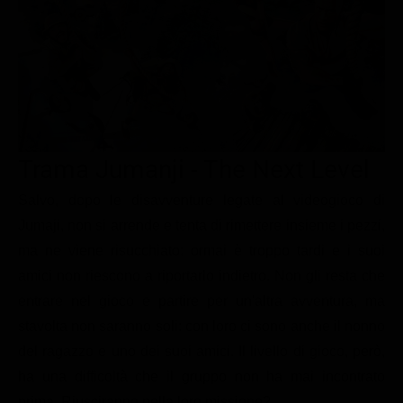
Le interviste in esclusiva
Tempesta D’amore
Temptation Island
Film da vedere
Il Paradiso delle signore
Ultima Fermata
Piattaforme streaming
Un Posto al Sole
Talent show
Apple TV Plus
Segreti di Famiglia
Infotainment
Discovery Plus
The Family
Game Show
Disney plus
Trama Jumanji - The Next Level
Uomini e Donne
NetFlix
Salvo, dopo le disavventure legate al videogioco di
Jumaji, non si arrende e tenta di rimettere insieme i pezzi,
Gossip
Now TV
ma ne viene risucchiato: ormai è troppo tardi e i suoi
Sport in tv
Paramount Plus
amici non riescono a riportarlo indietro. Non gli resta che
Cartoni Anime e Manga
Prime Video
entrare nel gioco e partire per un'altra avventura, ma
Vip e Personaggi Tv
RaiPlay
stavolta non saranno soli: con loro ci sono anche il nonno
del ragazzo e uno dei suoi amici. Il livello di gioco, però,
Musica
ha una difficoltà che il gruppo non ha mai incontrato
Oroscopo Paolo Fox
prima. Riusciranno nella loro missione?