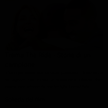
Le interviste in esclusiva
Tempesta D’amore
Temptation Island
Film da vedere
Il Paradiso delle signore
Ultima Fermata
Piattaforme streaming
Un Posto al Sole
Talent show
Apple TV Plus
Segreti di Famiglia
Infotainment
Discovery Plus
The Family
Game Show
Disney plus
Uomini e Donne
NetFlix
Trama The Ride - Storia di un
Gossip
Now TV
campione
Sport in tv
Paramount Plus
"Chiunque merita una seconda possibilita'". Il riscatto di
Cartoni Anime e Manga
Prime Video
un ragazzo che supera la drammatica infanzia dopo
essere stato adottato da una famiglia interrazziale.
Vip e Personaggi Tv
RaiPlay
Musica
Scheda del film
Oroscopo Paolo Fox