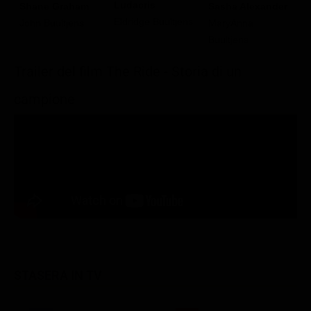
Ludacris
Shane Graham
Sasha Alexander
B
Eldridge Buultjens
John Buultjens
MaryAnna
R
Buultjens
Trailer del film The Ride - Storia di un
campione
STASERA IN TV