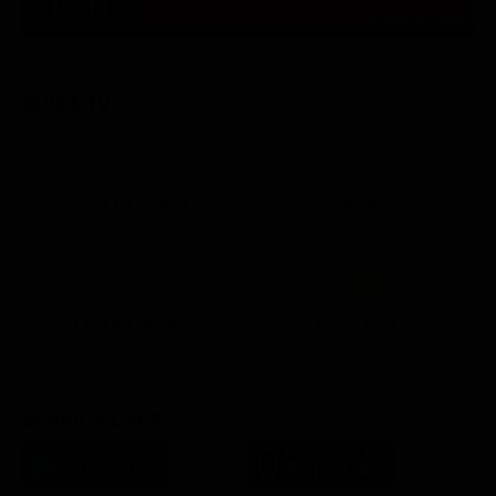
19:41
TUTTE LE NEWS
GUIDA TV
Ora in Onda
Serata
21:08
21:14
21:15
21:25
22:50
23:00
21:10
21:15
21:19
21:30
22:51
23:03
Lista Canali
Film in TV
SCARICA L'APP