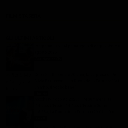
FILM STASERA
GLI ULTIMI ARTICOLI
Programmi TV del pomeriggio di oggi | sabato 8
agosto 2026
Anticipazioni Tv
8 Agosto 2026
Gerry Scotti compie 70 anni, la sorpresa di Pier
Silvio Berlusconi a La Ruota della Fortuna: “Sei
un mito, ti voglio bene”
Notizie
8 Agosto 2026
Ascolti tv 7 agosto 2026: TIM Summer Hits
(14.5%), L’Erede (14.1%), L’Eredità Summer
(15.8%), La Ruota della Fortuna (29.6%) | Dati
Auditel
Ascolti
8 Agosto 2026
Oroscopo Paolo Fox di oggi: le previsioni di