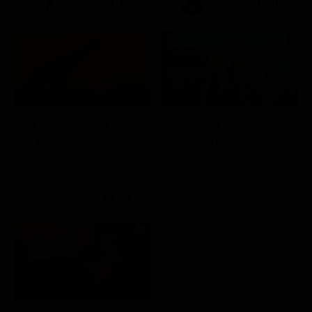
21:15
21:40
Stagione 1 - Ep. 1
La vera storia del Colosseo: ascesa e caduta
I delitti del BarLume
Documentario
Serie TV
21:30