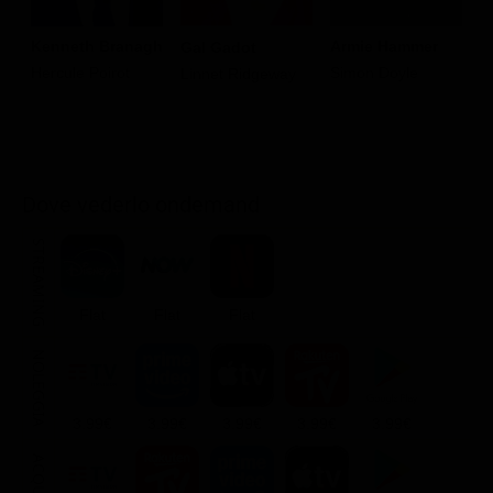
Kenneth Branagh
Armie Hammer
E
Gal Gadot
Hercule Poirot
Simon Doyle
J
Linnet Ridgeway
Be
Dove vederlo ondemand
STREAMING
Flat
Flat
Flat
NOLEGGIA
3.99€
3.99€
3.99€
3.99€
3.99€
ACQUISTA