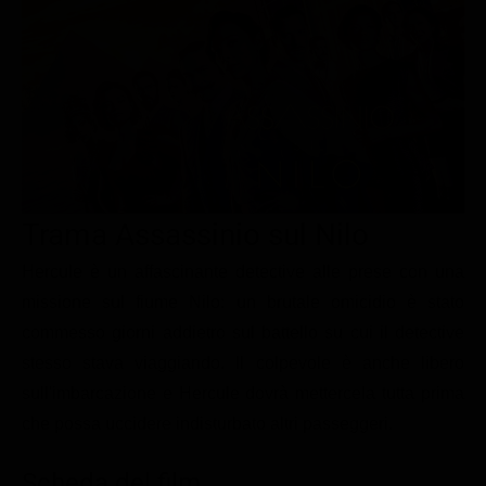
Le interviste in esclusiva
Tempesta D’amore
Temptation Island
Film da vedere
Il Paradiso delle signore
Ultima Fermata
Piattaforme streaming
Un Posto al Sole
Talent show
Apple TV Plus
Segreti di Famiglia
Infotainment
Discovery Plus
The Family
Game Show
Disney plus
Trama Assassinio sul Nilo
Uomini e Donne
NetFlix
Hercule è un affascinante detective alle prese con una
Gossip
Now TV
missione sul fiume Nilo: un brutale omicidio è stato
Sport in tv
Paramount Plus
commesso giorni addietro sul battello su cui il detective
Cartoni Anime e Manga
Prime Video
stesso stava viaggiando. Il colpevole è anche libero
Vip e Personaggi Tv
RaiPlay
sull'imbarcazione e Hercule dovrà mettercela tutta prima
che possa uccidere indisturbato altri passeggeri.
Musica
Oroscopo Paolo Fox
Scheda del film