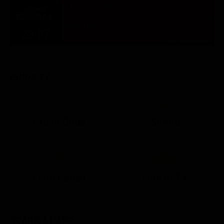
ULTIM'ORA
Trump: "Zelensky chiede i Patriot? Servono missili
anche a noi"
23:57
TUTTE LE NEWS
GUIDA TV
Ora in Onda
Serata
21:05
21:10
21:17
22:57
23:10
23:30
21:08
21:15
21:19
23:03
23:17
23:30
Lista Canali
Film in TV
SCARICA L'APP