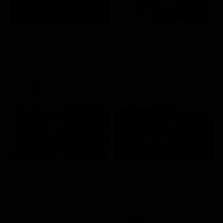
Itaca - Il ritorno
Un'estate ai Caraibi
Film
Film
21:21
21:25
Prima TV
Stagione 14 - Ep. 10
L'erede
Chicago Fire
Soap Opera
Serie TV