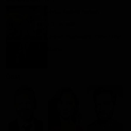
Classifiche
Regia: Kenneth Branagh
Migliori film
GB, US 2022
Migliori Serie TV
Mistero / Drammatico / Crime / Thriller / Azione / Avventura
Rating:
Cast