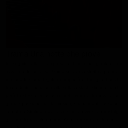
Le interviste in esclusiva
Tempesta D’amore
Temptation Island
Film da vedere
Il Paradiso delle signore
Ultima Fermata
Piattaforme streaming
Un Posto al Sole
Talent show
Apple TV Plus
Segreti di Famiglia
Infotainment
Discovery Plus
The Family
Game Show
Disney plus
Trama Una notte che piove
Uomini e Donne
NetFlix
In seguito alla scomparsa dell'anziano genitore, un
avvocato di successo, Guido si trova costretto a prendere
Gossip
Now TV
in mano lo studio legale di proprietà di famiglia. Lui, che
Sport in tv
Paramount Plus
ha ereditato anche una villa sulla costa di Stintino, non ha
Cartoni Anime e Manga
Prime Video
però lo stesso entusiasmo nel lavoro e ha invece una
Vip e Personaggi Tv
RaiPlay
grande passione per la musica, suonando il sassofono.
Tornato a Stintino, dove è cresciuto, rivive con nostalgia
Musica
gli anni di gioventù e ritrova Anna, un suo vecchio amore
Oroscopo Paolo Fox
ora diventata madre di Susan, una ragazza che gli