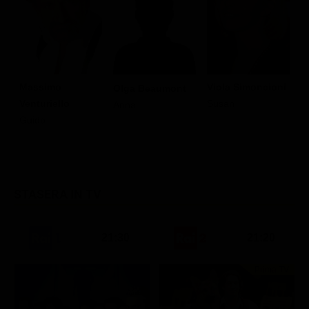
Massimo
Viola Simoncioni
Olga Beaumont
G
Venturiello
Susan
Anna
Guido
STASERA IN TV
21:30
21:20
Prima TV