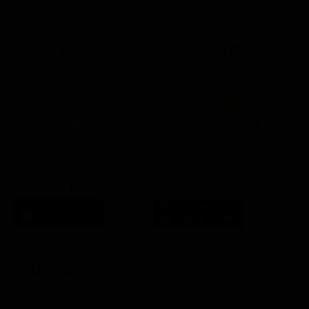
Ora in Onda
Serata
21:05
21:13
22:49
23:02
23:23
21:07
21:15
22:50
23:05
23:28
Lista Canali
Film in TV
SCARICA L'APP
FILM STASERA