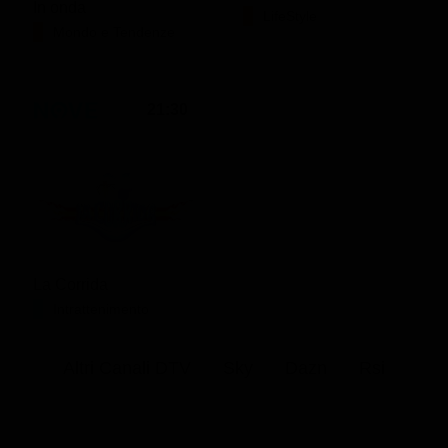
In onda
LifeStyle
Mondo e Tendenze
21:30
La Corrida
Intrattenimento
Altri Canali DTV
Sky
Dazn
Rsi