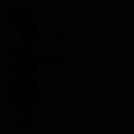
GLI ULTIMI ARTICOLI
Darko Perić e Berardo Carboni al Magna Graecia
Film Festival: “Abbiamo scelto la favola per
parlare della crisi climatica”- Intervista
Le interviste in esclusiva
6 Agosto 2026
Programmi TV del pomeriggio di oggi | giovedì 6
agosto 2026
Anticipazioni Tv
6 Agosto 2026
Ascolti tv 5 agosto 2026: Teo e Zodì – Un
cammello per amico (13.3%), Oppenheimer
(16.2%), L’Eredità Summer (15.7%), La Ruota
della Fortuna (28%) | Dati Auditel
Ascolti
6 Agosto 2026
Oroscopo Paolo Fox di oggi: le previsioni di
giovedì 6 agosto 2026
Oroscopo Paolo Fox
6 Agosto 2026