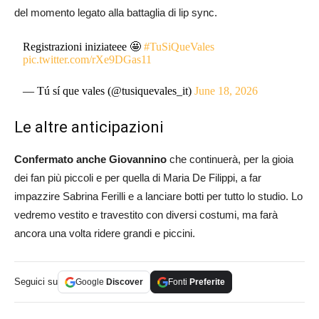
del momento legato alla battaglia di lip sync.
Registrazioni iniziateee 🤩
#TuSiQueVales
pic.twitter.com/rXe9DGas11
— Tú sí que vales (@tusiquevales_it)
June 18, 2026
Le altre anticipazioni
Confermato anche Giovannino
che continuerà, per la gioia
dei fan più piccoli e per quella di Maria De Filippi, a far
impazzire Sabrina Ferilli e a lanciare botti per tutto lo studio. Lo
vedremo vestito e travestito con diversi costumi, ma farà
ancora una volta ridere grandi e piccini.
Seguici su
Google
Discover
Fonti
Preferite