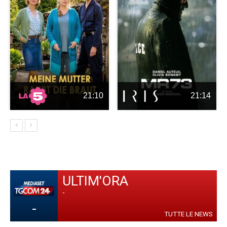
21:10
21:14
ULTIM'ORA
-
-
TUTTE LE NEWS