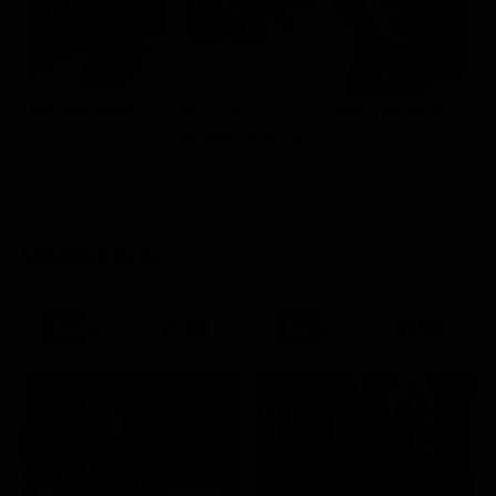
Gabriele Tinti
Francesca
Jenny Tamburi
Lu
Romana Coluzzi
STASERA IN TV
21:30
21:50
Stagione 3 - Ep. 16