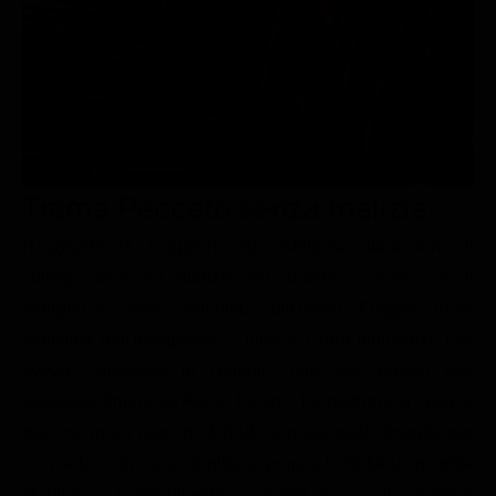
Le interviste in esclusiva
Tempesta D’amore
Temptation Island
Film da vedere
Il Paradiso delle signore
Ultima Fermata
Piattaforme streaming
Un Posto al Sole
Talent show
Apple TV Plus
Segreti di Famiglia
Infotainment
Discovery Plus
The Family
Game Show
Disney plus
Trama Peccato senza malizia
Uomini e Donne
NetFlix
Raggiunta la maggiore età, Stefania abbandona il
collegio dove ha studiato per andare a vivere con il
Gossip
Now TV
patrigno e viene violentata dall'uomo. Fuggita, trova
Sport in tv
Paramount Plus
ospitalità dall'insegnante e pittrice Laura Innocenzi, che
Cartoni Anime e Manga
Prime Video
aveva conosciuto in collegio, che vive presso una
Vip e Personaggi Tv
RaiPlay
lussuosa dimora ad Ascoli Piceno. La padrona di casa la
trascina in un rapporto torbido e passionale, finendo per
Musica
iscriverla a un corso di pittura: proprio lì Stefania incontra
Oroscopo Paolo Fox
Maurizio e i due diventano amanti, ma la situazione è