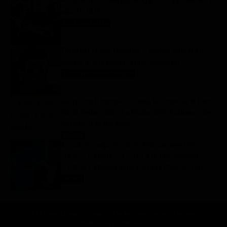
Programmi TV del pomeriggio di oggi | sabato 8
agosto 2026
Anticipazioni Tv
8 Agosto 2026
Tutto per la mia famiglia 2, replica puntata 8
agosto in streaming | Video Mediaset
Tutto per la mia famiglia
8 Agosto 2026
Gerry Scotti compie 70 anni, la sorpresa di Pier
Silvio Berlusconi a La Ruota della Fortuna: “Sei
un mito, ti voglio bene”
Notizie
8 Agosto 2026
Ascolti tv 7 agosto 2026: TIM Summer Hits
(14.5%), L’Erede (14.1%), L’Eredità Summer
(15.8%), La Ruota della Fortuna (29.6%) | Dati
Auditel
Ascolti
8 Agosto 2026
Chi siamo
Lo staff
Contatta la redazione
Privacy
Disclaimer
Preferenze pubblicitarie