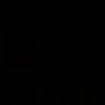
Classifiche
destinata a una piega tragica.
Migliori film
Scheda del film
Migliori Serie TV
Regia: Theo Companelli
IT 1975
Erotico
Rating:
Cast