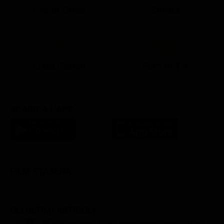
Ora in Onda
Serata
21:10
21:15
21:22
23:03
23:17
00:31
21:10
21:15
21:30
23:03
23:18
Lista Canali
Film in TV
SCARICA L'APP
FILM STASERA
GLI ULTIMI ARTICOLI