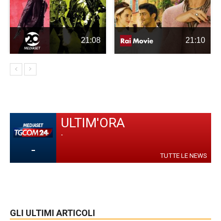
21:08
21:10
ULTIM'ORA
-
-
TUTTE LE NEWS
GLI ULTIMI ARTICOLI