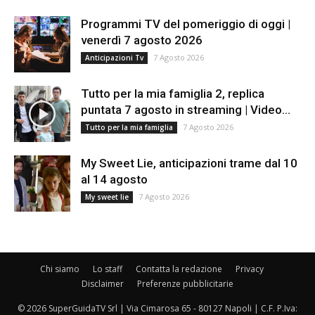
Programmi TV del pomeriggio di oggi |
venerdì 7 agosto 2026
7 Agosto 2026
Anticipazioni Tv
Tutto per la mia famiglia 2, replica
puntata 7 agosto in streaming | Video...
7 Agosto 2026
Tutto per la mia famiglia
My Sweet Lie, anticipazioni trame dal 10
al 14 agosto
7 Agosto 2026
My sweet lie
Chi siamo
Lo staff
Contatta la redazione
Privacy
Disclaimer
Preferenze pubblicitarie
© 2026 SuperGuidaTV Srl | Via Cimarosa 65 - 80127 Napoli | C.F. P.Iva: