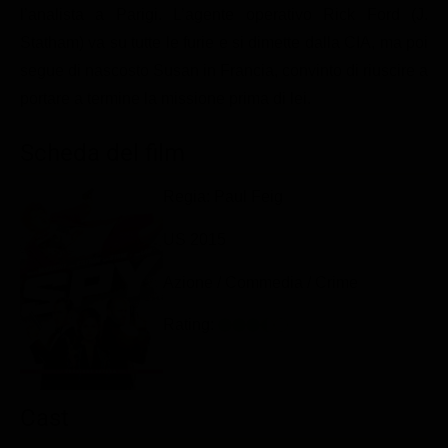
l’analista a Parigi. L’agente operativo Rick Ford (J.
Classifiche
Statham) va su tutte le furie e si dimette dalla CIA, ma poi
Migliori film
segue di nascosto Susan in Francia, convinto di riuscire a
Migliori Serie TV
portare a termine la missione prima di lei.
Scheda del film
Regia: Paul Feig
US 2015
Azione / Commedia / Crime
Rating:
Cast