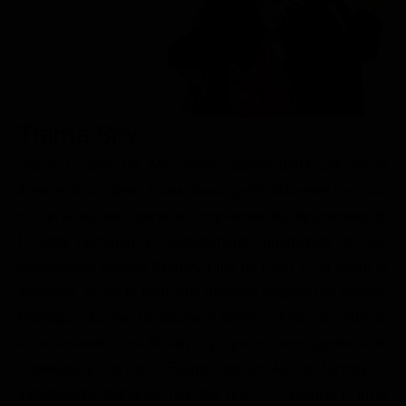
Le interviste in esclusiva
Tempesta D’amore
Temptation Island
Film da vedere
Il Paradiso delle signore
Ultima Fermata
Piattaforme streaming
Un Posto al Sole
Talent show
Apple TV Plus
Segreti di Famiglia
Trama Spy
Infotainment
Discovery Plus
The Family
Game Show
Disney plus
Susan Cooper (M. McCarthy), agente della CIA senza
licenze di uccidere, è una donna profondamente insicura,
Uomini e Donne
NetFlix
ma un’alista intelligente e competente del dipartimento di
Gossip
Now TV
Langley (Virginia). E’ segretamente innamorata del suo
Sport in tv
Paramount Plus
affascinante collega Bradley Fine (J. Law), e da dietro la
scrivania, lo guida nelle sue missioni segrete nel mondo.
Cartoni Anime e Manga
Prime Video
Purtoppo, durante un’azione a Varna, a Fine succede un
Vip e Personaggi Tv
RaiPlay
inconveniente, così Susan si propone come agente sotto
Musica
copertura: il suo capo, Elaine Crocker (Allison Janney), è
Oroscopo Paolo Fox
inizialmente titubante, ma alla fine si convince e invia