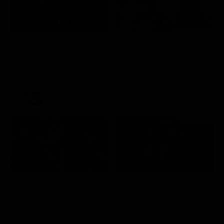
Itaca - Il ritorno
Un'estate ai Caraibi
Film
Film
21:21
21:25
Prima TV
Stagione 14 - Ep. 10
L'erede
Chicago Fire
Soap Opera
Serie TV