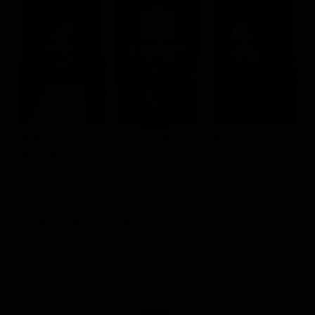
Melissa
Rose Byrne
Jason Statham
J
McCarthy
Raina Boyanov
Rick Ford
B
Susan Cooper
Dove vederlo ondemand
STREAMING