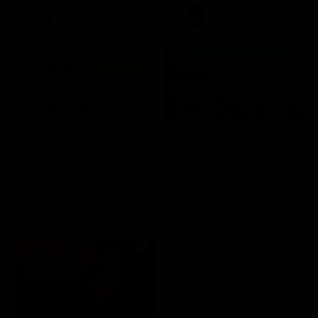
21:15
21:40
Stagione 1 - Ep. 1
La vera storia del Colosseo: ascesa e caduta
I delitti del BarLume
Documentario
Serie TV
21:30