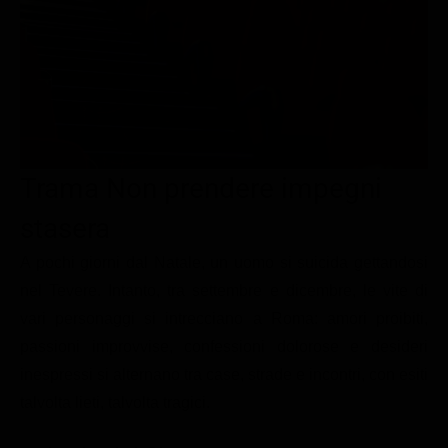
Le interviste in esclusiva
Tempesta D’amore
Temptation Island
Film da vedere
Il Paradiso delle signore
Ultima Fermata
Piattaforme streaming
Un Posto al Sole
Talent show
Apple TV Plus
Segreti di Famiglia
Infotainment
Discovery Plus
The Family
Game Show
Disney plus
Trama Non prendere impegni
Uomini e Donne
NetFlix
stasera
Gossip
Now TV
A pochi giorni dal Natale, un uomo si suicida gettandosi
Sport in tv
Paramount Plus
nel Tevere. Intanto, tra settembre e dicembre, le vite di
vari personaggi si intrecciano a Roma: amori proibiti,
Cartoni Anime e Manga
Prime Video
passioni improvvise, confessioni dolorose e desideri
Vip e Personaggi Tv
RaiPlay
inespressi si alternano tra case, strade e incontri, con esiti
Musica
talvolta lieti, talvolta tragici.
Oroscopo Paolo Fox