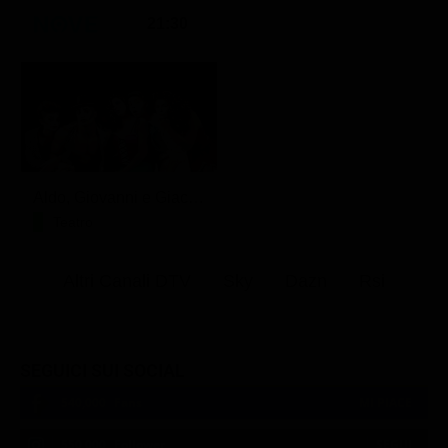
21:30
Aldo, Giovanni e Giacomo - Anplagghed
Teatro
Altri Canali DTV
Sky
Dazn
Rsi
SEGUICI SUI SOCIAL
540,000
Fans
MI PIACE
550,000
Follower
SEGUI