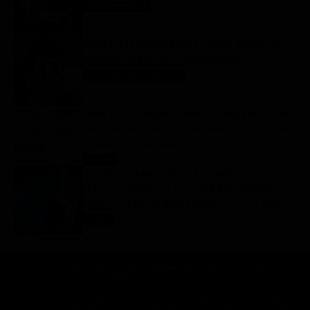
Anticipazioni Tv
9 Agosto 2026
Tutto per la mia famiglia 2, replica puntata 8
agosto in streaming | Video Mediaset
Tutto per la mia famiglia
9 Agosto 2026
Gerry Scotti compie 70 anni, la sorpresa di Pier
Silvio Berlusconi a La Ruota della Fortuna: “Sei
un mito, ti voglio bene”
Notizie
9 Agosto 2026
Ascolti tv 7 agosto 2026: TIM Summer Hits
(14.5%), L’Erede (14.1%), L’Eredità Summer
(15.8%), La Ruota della Fortuna (29.6%) | Dati
Auditel
Ascolti
9 Agosto 2026
Chi siamo
Lo staff
Contatta la redazione
Privacy
Disclaimer
Preferenze pubblicitarie
© 2025 SuperGuidaTV Srl | Via Cimarosa 65 - 80127 Napoli | C.F. P.Iva: