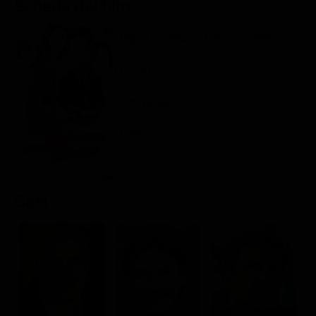
Scheda del film
Classifiche
Regia: Gianluca Maria Tavarelli
Migliori film
Migliori Serie TV
IT 2007
Commedia
Rating:
Cast