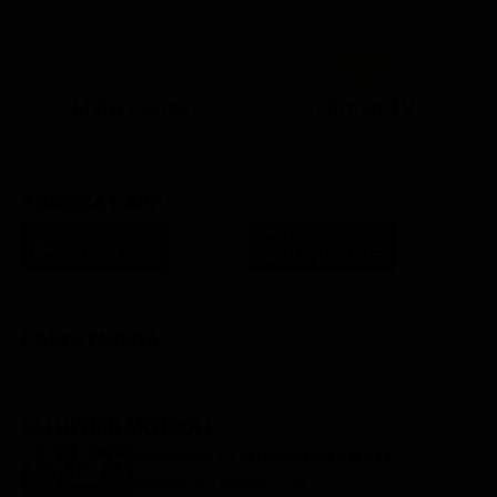
21:10
21:15
21:22
23:03
23:17
00:31
21:10
21:15
21:30
23:03
23:18
Lista Canali
Film in TV
SCARICA L'APP
FILM STASERA
GLI ULTIMI ARTICOLI
Programmi TV del pomeriggio di oggi |
domenica 9 agosto 2026