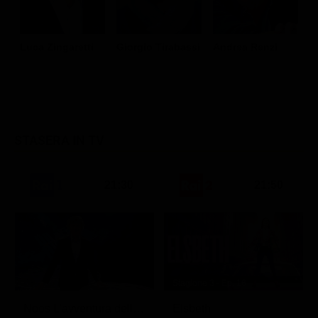
Luca Zingaretti
Giorgio Tirabassi
Andrea Renzi
A
G
STASERA IN TV
21:30
21:50
Stagione 3 - Ep. 16
Noos L'avventura della conoscenza
Elsbeth