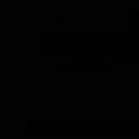
20:35
Quattro
In onda
LifeSty
Mondo e Tendenze
Altri Canali DTV
© 2025 SuperGuidaTV Srl | Via Cimarosa 65 - 80127 Nap