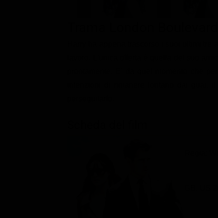
Classifiche
Trama London Boulevard
Migliori film
Harry ha appena trascorso i suoi ultimi tre 
Migliori Serie TV
lavoro. L'unica offerta è quella del suo amico
prontamente. E' da quel momento che per 
intenzioni di rimanere lontano dai guai, 
perseguitarlo.
Scheda del film
Regia: W
GB, US 2