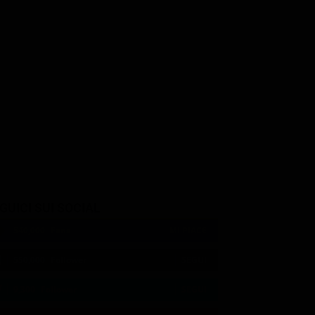
Eddie Marsan
Ray Winstone
lin
DI Bailey
Gant
on
GUICI SUI SOCIAL
540,000
Fans
MI PIACE
550,000
Follower
SEGUI
9,300
Follower
SEGUI