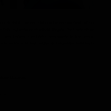
anni di vita in carcere. Ora non ha più una casa, nè un
 Billy, riguardante un'attività illegale che Harry rifiuta
Harry iniziano i problemi: nonostante le sue buone
il suo amico e la sua voglia di trasgredire sembrano
illiam Monahan
010