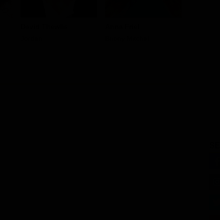
David Thewlis
Anna Friel
Ben Chap
Jordan
Briony Mitchel
Billy Nort
SE