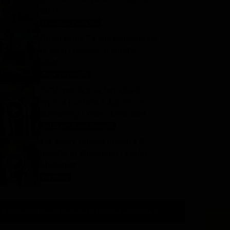
2026
Oroscopo Paolo Fox
6 Agosto 2026
Programmi TV del pomeriggio
di oggi | giovedì 6 agosto
2026
Anticipazioni Tv
6 Agosto 2026
Tutto per la mia famiglia 2,
replica puntata 5 agosto in
streaming | Video Mediaset
Tutto per la mia famiglia
6 Agosto 2026
Far Away, replica puntata 5
agosto in streaming | Video
Mediaset
Far Away
6 Agosto 2026
 la redazione
Privacy
Disclaimer
Preferenze pubblicitarie