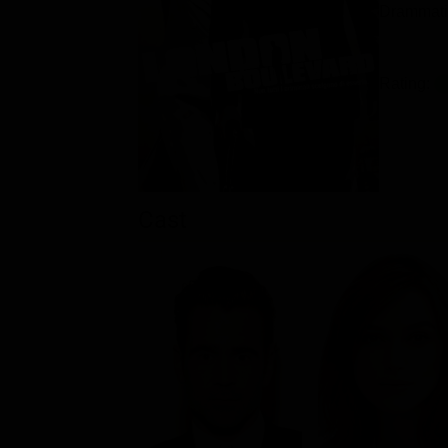
Drammati
Rating:
Cast