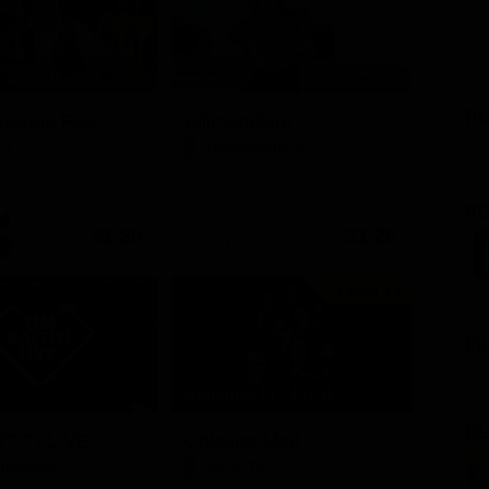
11 - Ep. 3
PU
issario Rex
Kilimangiaro
TV
Documentario
SC
21:20
21:25
Prima TV
FI
Stagione 11 - Ep. 9
GL
TITI LIVE
Chicago Med
tenimento
Serie TV