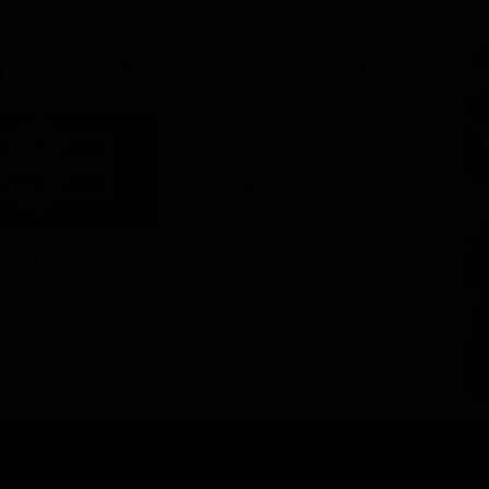
21:40
21:30
 matrimoni
La Corrida
le
Intrattenimento
Sky
Dazn
Rsi
oli | C.F. P.Iva: 08723421213
Chi siamo
Lo staff
Contatta