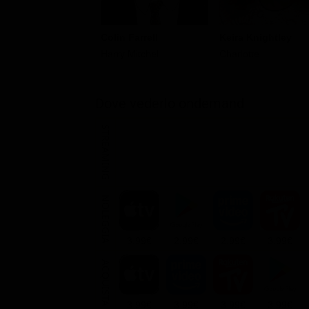
Colin Farrell
Keira Knightley
Harry Mitchel
Charlotte
Dove vederlo ondemand
STREAMING
NOLEGGIA
3.99€
2.99€
2.99€
3.99€
ACQUISTA
3.99€
3.99€
3.99€
3.99€