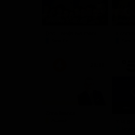
Stagione 3 - Ep. 8
Stagione 
Doc – Nelle tue mani
Il comm
Serie TV
Serie 
21:33
Zona bianca
Attualità
TIM BAT
Intrat