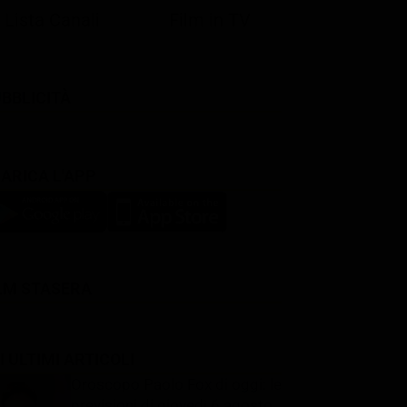
Lista Canali
Film in TV
BBLICITÀ
ARICA L'APP
LM STASERA
I ULTIMI ARTICOLI
Oroscopo Paolo Fox di oggi: le
previsioni di giovedì 6 agosto