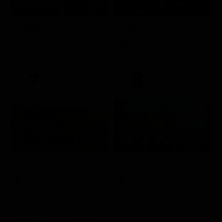
Stagione 14 - Ep. 10
L'erede
Chicago Fire
Soap Opera
Serie TV
21:15
21:40
Stagione 1 - Ep. 1
La vera storia del Colosseo: ascesa e caduta
I delitti del BarLume
Documentario
Serie TV
21:30