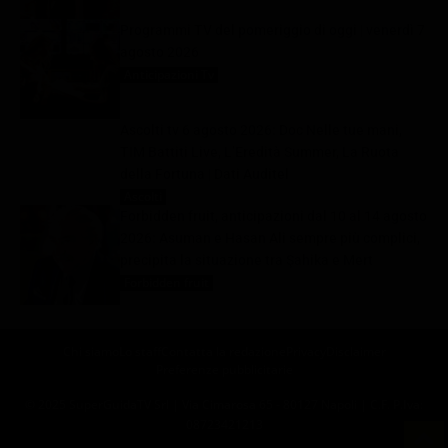
Programmi TV del pomeriggio di oggi | venerdì 7
agosto 2026
Anticipazioni Tv
7 Agosto 2026
Ascolti tv 6 agosto 2026: Doc Nelle tue mani,
TIM Battiti Live, L’Eredità Summer, La Ruota
della Fortuna | Dati Auditel
Ascolti
7 Agosto 2026
Forbidden fruit, anticipazioni dal 10 al 14 agosto
2026: Asuman e Hasan Ali sempre più complici,
precipita la situazione tra Şahika e Mert
Forbidden fruit
7 Agosto 2026
Chi siamo
Lo staff
Contatta la redazione
Privacy
Disclaimer
Preferenze pubblicitarie
© 2025 SuperGuidaTV Srl | Via Cimarosa 65 - 80127 Napoli | C.F. P.Iva:
08723421213