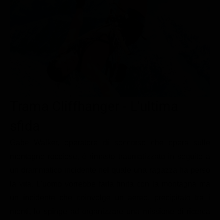
Le interviste in esclusiva
Tempesta D’amore
Temptation Island
Film da vedere
Il Paradiso delle signore
Ultima Fermata
Piattaforme streaming
Un Posto al Sole
Talent show
Apple TV Plus
Segreti di Famiglia
Infotainment
Discovery Plus
The Family
Game Show
Disney plus
Trama Cliffhanger - L'ultima
Uomini e Donne
NetFlix
sfida
Gossip
Now TV
Sport in tv
Paramount Plus
Gabe Walker, operatore di soccorso che opera sulle
montagne rocciose, è rimasto traumatizzato in seguito a
Cartoni Anime e Manga
Prime Video
un drammatico incidente nel quale una ragazza ha perso
Vip e Personaggi Tv
RaiPlay
la vita. L'uomo vorrebbe farla finita con la montagna ma
Musica
un incidente che coinvolge un aereo, precipitato tra i
monti, lo spinge ad organizzare una missione di ricerca
Oroscopo Paolo Fox