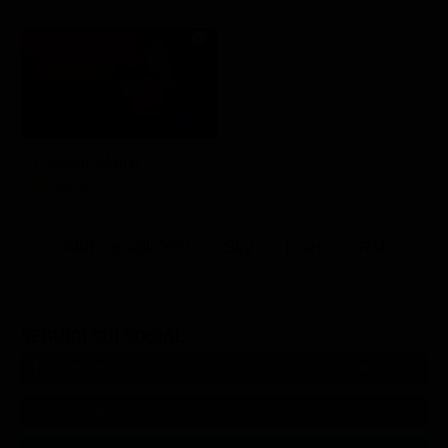
Comedy Match
Show
Altri Canali DTV
Sky
Dazn
Rsi
SEGUICI SUI SOCIAL
540,000
Fans
MI PIACE
550,000
Follower
SEGUI