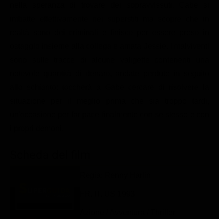
nella speranza di trovare dei sopravvissuti. Gabe si
Classifiche
imbatte effettivamente nei superstiti ma scopre che in
Migliori film
realtà sono dei criminali e finisce per essere preso in
Migliori Serie TV
ostaggio insieme alla collega e amata Jessie. I malviventi
sono sulle tracce di alcune valigette contenenti una
notevole quantità di denaro, andate perdute in seguito
allo schianto: toccherà a Gabe cercare di risolvere la
situazione per il meglio prima che sia troppo tardi,
un'occasione per far pace finalmente con se stesso e con
i propri demoni.
Scheda del film
Regia: Renny Harlin
FR, IT, US 1993
Azione / Avventura / Thriller