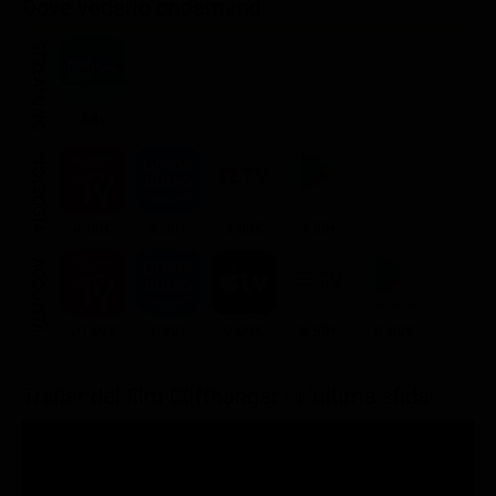
Dove vederlo ondemand
STREAMING
Ads
NOLEGGIA
4.99€
2.99€
3.99€
3.99€
ACQUISTA
10.99€
7.99€
9.99€
5.99€
6.99€
Trailer del film Cliffhanger - L'ultima sfida