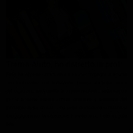
Le interviste in esclusiva
Tempesta D’amore
Temptation Island
Film da vedere
Il Paradiso delle signore
Ultima Fermata
Piattaforme streaming
Un Posto al Sole
Talent show
Apple TV Plus
Segreti di Famiglia
Infotainment
Discovery Plus
The Family
Game Show
Disney plus
Trama Aiuto, ho ristretto la prof!
Uomini e Donne
NetFlix
Felix ha appena undici anni e i suoi compagni di scuola
Gossip
Now TV
non fanno altro che bullizzarlo: l'ultima ancheria subita
Sport in tv
Paramount Plus
dal ragazzino sarà quella di essere rinchiuso nella stanza
Cartoni Anime e Manga
Prime Video
in cui si narra essere ancora presente il fantasma del
Vip e Personaggi Tv
RaiPlay
fondatore della scuola. Una serie di incidenti e malintesi
capovolgeranno la situazione e metteranno Felix in guai
Musica
seri.
Oroscopo Paolo Fox