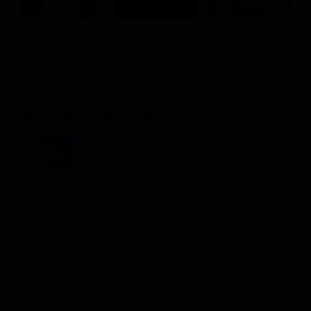
Anja Kling
Axel Stein
Justus von
O
Dr. Schmidt-
Peter Vorndran
Dohnányi
F
Gössenwein
Schulrat Henning
Dove vederlo ondemand
STREAMING
Flat
Flat
NOLEGGIA
ACQUISTA