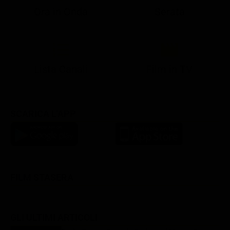
Ora in Onda
Serata
21:05
21:13
22:49
23:02
23:23
21:07
21:15
22:50
23:05
23:28
Lista Canali
Film in TV
SCARICA L'APP
FILM STASERA
GLI ULTIMI ARTICOLI