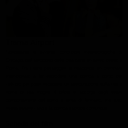
Le interviste in esclusiva
Tempesta D’amore
Temptation Island
Film da vedere
Il Paradiso delle signore
Ultima Fermata
Piattaforme streaming
Un Posto al Sole
Talent show
Apple TV Plus
Segreti di Famiglia
Trama Airport
Infotainment
Discovery Plus
The Family
Game Show
Disney plus
Nonostante le avverse condizioni metereologiche di
Chicago, dall'aeroporto della città parte un aereo diretto a
Uomini e Donne
NetFlix
Roma. Tra i tanti passeggeri si nasconde un criminale
Gossip
Now TV
intenzionato a far esplodere una bomba a bordo del
Sport in tv
Paramount Plus
velivolo per poter riscuotere un'assicurazione sulla vita a
nome di sua moglie. Il pilota si accorge degli strani
Cartoni Anime e Manga
Prime Video
comportamenti dell'uomo e tenta di fermarlo, ma tutto
Vip e Personaggi Tv
RaiPlay
risulta essere vano e la bomba esplode comunque.
Musica
Scheda del film
Oroscopo Paolo Fox