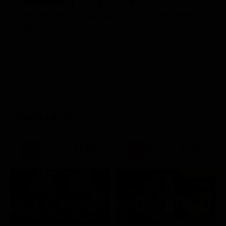
Burt Lancaster
Jean Seberg
J
Dean Martin
Mel Bakersfeld
Tanya Livingston
B
Vernon Demerest
G
STASERA IN TV
21:30
21:20
Prima TV
Stagione 3 - Ep. 8
Stagione 11 - Ep. 3