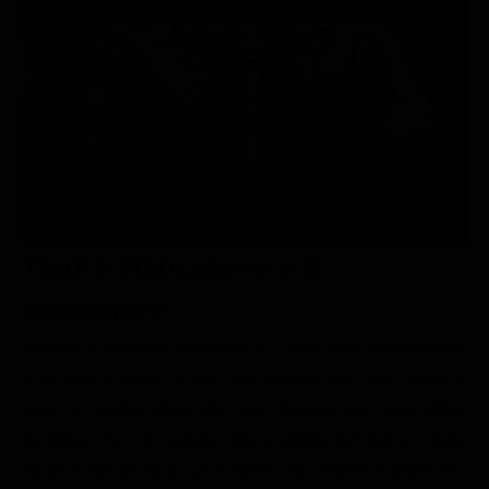
Le interviste in esclusiva
Tempesta D’amore
Temptation Island
Film da vedere
Il Paradiso delle signore
Ultima Fermata
Piattaforme streaming
Un Posto al Sole
Talent show
Apple TV Plus
Segreti di Famiglia
Infotainment
Discovery Plus
The Family
Game Show
Disney plus
Uomini e Donne
NetFlix
Trama Biancaneve e il
Gossip
Now TV
cacciatore
Sport in tv
Paramount Plus
Eleanor è la regina del regno di Tabor il cui fiore preferito
Cartoni Anime e Manga
Prime Video
è la rosa. Proprio grazie alla puntura con una spina di
Vip e Personaggi Tv
RaiPlay
rosa, la regina darà alla luce Biancaneve, una dolce
Musica
bambina che, in seguito alla sconfitta del regno, viene
rapita e rinchiusa in un castello dai nemici e dalla loro
Oroscopo Paolo Fox