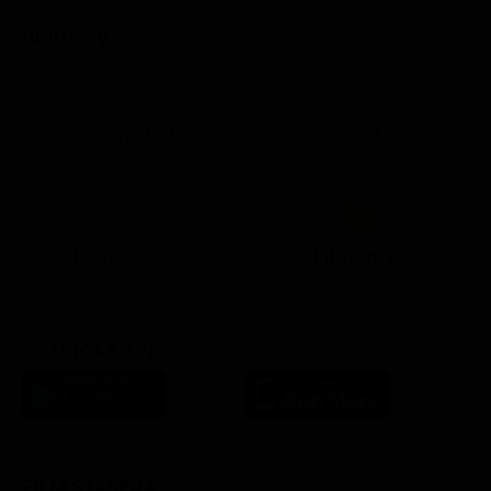
GUIDA TV
Ora in Onda
Serata
21:05
21:13
22:50
23:05
23:28
21:07
21:15
22:50
23:10
23:47
Lista Canali
Film in TV
SCARICA L'APP
FILM STASERA