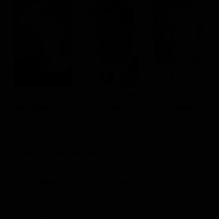
Kristen Stewart
Chris Hemsworth
Charlize Theron
S
Snow White
The Huntsman
Queen Ravenna
W
Quando viene trasmesso in Tv
6 Ago - 22.40