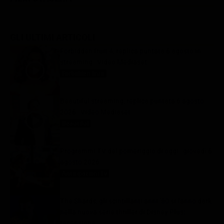
GLI ULTIMI ARTICOLI
Forbidden fruit 4, replica puntata 6 agosto in
streaming | Video Mediaset
Forbidden fruit
6 Agosto 2026
Beautiful streaming, replica puntata 6 agosto
2026 | Video Mediaset
Beautiful
6 Agosto 2026
Programmi TV del pomeriggio di oggi | giovedì 6
agosto 2026
Anticipazioni Tv
6 Agosto 2026
The Shards, gli scintillanti anni ’80 si fanno dark
nella nuova serie thriller di Disney Plus:
recensione