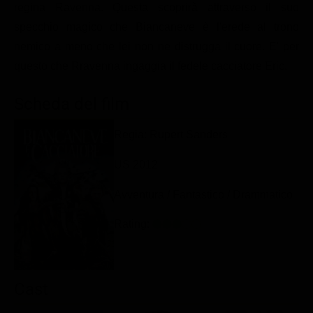
regina Ravenna. Questa scoprirà attraverso il suo
Classifiche
specchio magico che Biancaneve è l'erede al trono
Migliori film
nemico a meno che lei non ne distrugga il cuore. E' per
Migliori Serie TV
questo che Rravenna ingaggia il fedele cacciatore Eric.
Scheda del film
Regia: Rupert Sanders
US 2012
Avventura / Fantastico / Drammatico
Rating:
Cast