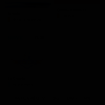
Quattro matrimoni
In onda
LifeStyle
Mondo e Tendenze
21:30
La Corrida
Intrattenimento
Altri Canali DTV
Sky
Dazn
Rsi