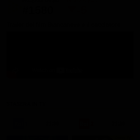
Posizione attuale
Posizioni perse
#1580
-5
Trailer del film Biancaneve e il cacciatore
STASERA IN TV
21:30
21:20
Prima TV