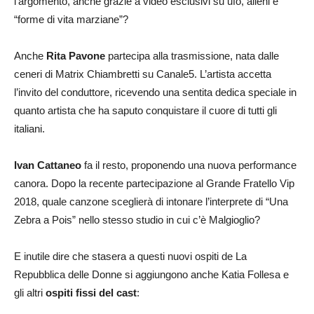
l’argomento, anche grazie a video esclusivi su ufo, alieni e
“forme di vita marziane”?
Anche
Rita Pavone
partecipa alla trasmissione, nata dalle
ceneri di Matrix Chiambretti su Canale5. L’artista accetta
l’invito del conduttore, ricevendo una sentita dedica speciale in
quanto artista che ha saputo conquistare il cuore di tutti gli
italiani.
Ivan Cattaneo
fa il resto, proponendo una nuova performance
canora. Dopo la recente partecipazione al Grande Fratello Vip
2018, quale canzone sceglierà di intonare l’interprete di “Una
Zebra a Pois” nello stesso studio in cui c’è Malgioglio?
E inutile dire che stasera a questi nuovi ospiti de La
Repubblica delle Donne si aggiungono anche Katia Follesa e
gli altri
ospiti fissi del cast
: