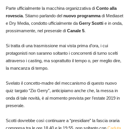
Parte ufficialmente la macchina organizzativa di
Conto alla
rovescia
. Stiamo parlando del
nuovo programma
di Mediaset
e Dry Media, condotto ufficialmente da
Gerry Scotti
e in onda,
prossimamente, nel preserale di
Canale 5
.
Si tratta di una trasmissione mai vista prima d’ora, i cui
protagonisti non saranno soltanto i concorrenti di turno scelti
attraverso i casting, ma soprattutto il tempo o, per meglio dire,
la mancanza di tempo.
Svelato il concetto-madre del meccanismo di questo nuovo
quiz targato “Zio Gerry”, anticipiamo anche che, la messa in
onda di tale novità, è al momento prevista per l’estate 2019 in
preserale.
Scotti dovrebbe così continuare a “presidiare” la fascia oraria
compresa tra le ore 18.40 e le 19.55, non soltanto con
Caduta