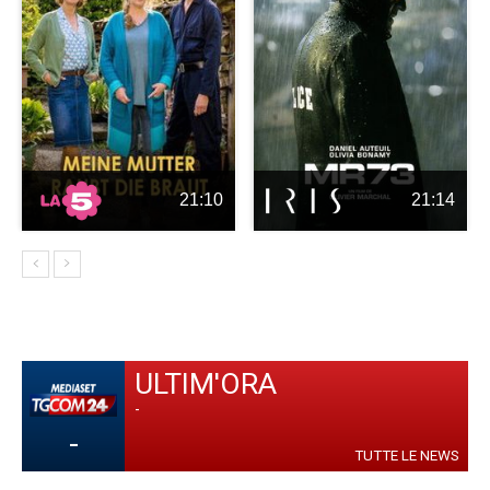
21:10
21:14
ULTIM'ORA
-
-
TUTTE LE NEWS