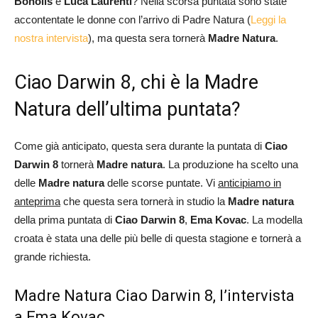
Bonolis
e
Luca Laurenti
? Nella scorsa puntata sono state
accontentate le donne con l’arrivo di Padre Natura (
Leggi la
nostra intervista
), ma questa sera tornerà
Madre Natura
.
Ciao Darwin 8, chi è la Madre
Natura dell’ultima puntata?
Come già anticipato, questa sera durante la puntata di
Ciao
Darwin 8
tornerà
Madre natura
. La produzione ha scelto una
delle
Madre natura
delle scorse puntate. Vi
anticipiamo in
anteprima
che questa sera tornerà in studio la
Madre natura
della prima puntata di
Ciao Darwin 8
,
Ema Kovac
. La modella
croata è stata una delle più belle di questa stagione e tornerà a
grande richiesta.
Madre Natura Ciao Darwin 8, l’intervista
a Ema Kovac