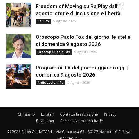
Freedom of Moving su RaiPlay dall’11
agosto: storie di inclusione e libertà
9 Agosto 2026
RaiPlay
Oroscopo Paolo Fox del giorno: le stelle
di domenica 9 agosto 2026
9 Agosto 2026
Oroscopo Paolo Fox
Programmi TV del pomeriggio di oggi |
domenica 9 agosto 2026
9 Agosto 2026
Anticipazioni Tv
Chi siamo
Lo staff
Contatta la redazione
Privacy
Disclaimer
Preferenze pubblicitarie
© 2026 SuperGuidaTV Srl | Via Cimarosa 65 - 80127 Napoli | C.F. P.Iva:
08723421213