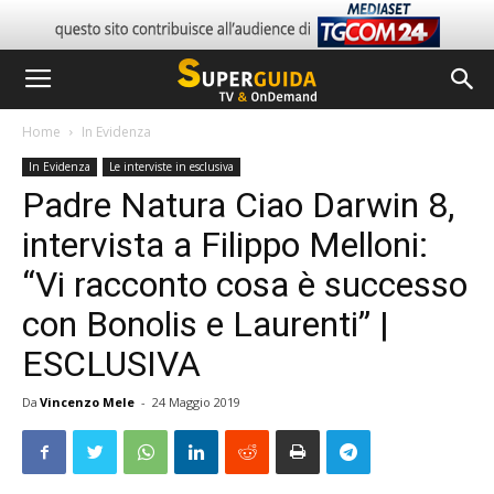
Home
In Evidenza
In Evidenza
Le interviste in esclusiva
Padre Natura Ciao Darwin 8,
intervista a Filippo Melloni:
“Vi racconto cosa è successo
con Bonolis e Laurenti” |
ESCLUSIVA
Da
Vincenzo Mele
-
24 Maggio 2019