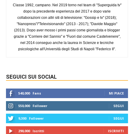
Classe 1992, campano. Nel 2019 torno nel team di "Superguida tv"
dopo la precedente esperienza del 2017 e dopo varie
collaborazioni con altri siti di televisione: "Gossip e tv" (2018);
"Nanopress"/"Televisionando" (2013 - 2017); "Davide Maggio"
(2013). Dopo aver mosso i primi passi come giornalista e blogger
grazie a "Corriere del Sannio" e "Fuori dal comune Castelvenere",
nel 2014 conseguo anche la laurea in Scienze e tecniche
psicologiche all'Università degli Studi di Napoli "Federico II".
SEGUICI SUI SOCIAL
540,000
Fans
MI PIACE
550,000
Follower
SEGUI
9,300
Follower
SEGUI
290,000
Iscritti
ISCRIVITI