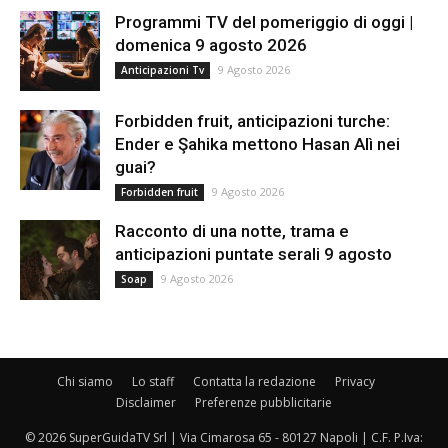
Programmi TV del pomeriggio di oggi |
domenica 9 agosto 2026
9 Agosto 2026
Anticipazioni Tv
Forbidden fruit, anticipazioni turche:
Ender e Şahika mettono Hasan Alì nei
guai?
9 Agosto 2026
Forbidden fruit
Racconto di una notte, trama e
anticipazioni puntate serali 9 agosto
9 Agosto 2026
Soap
Chi siamo
Lo staff
Contatta la redazione
Privacy
Disclaimer
Preferenze pubblicitarie
© 2026 SuperGuidaTV Srl | Via Cimarosa 65 - 80127 Napoli | C.F. P.Iva: