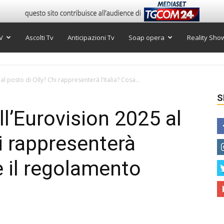
V
Ascolti Tv
Anticipazioni Tv
Soap opera
Reality Sho
al posto di Olly? Chi rappresenterà l’Italia? Cosa...
S
ll’Eurovision 2025 al
i rappresenterà
ce il regolamento