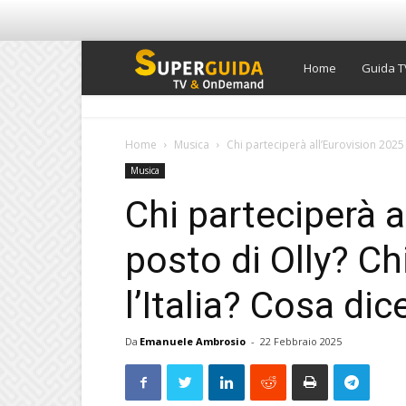
Super
Home
Guida T
Guida
Home
Musica
Chi parteciperà all’Eurovision 2025 
Musica
TV
Chi parteciperà a
posto di Olly? Ch
l’Italia? Cosa di
Da
Emanuele Ambrosio
-
22 Febbraio 2025