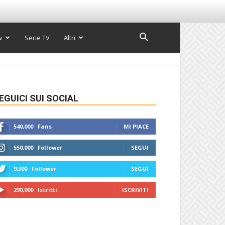
w
Serie TV
Altri
EGUICI SUI SOCIAL
540,000
Fans
MI PIACE
550,000
Follower
SEGUI
9,300
Follower
SEGUI
290,000
Iscritti
ISCRIVITI