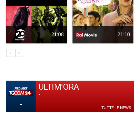
21:08
21:10
ULTIM'ORA
-
-
TUTTE LE NEWS