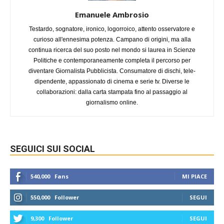
Emanuele Ambrosio
Testardo, sognatore, ironico, logorroico, attento osservatore e
curioso all'ennesima potenza. Campano di origini, ma alla
continua ricerca del suo posto nel mondo si laurea in Scienze
Politiche e contemporaneamente completa il percorso per
diventare Giornalista Pubblicista. Consumatore di dischi, tele-
dipendente, appassionato di cinema e serie tv. Diverse le
collaborazioni: dalla carta stampata fino al passaggio al
giornalismo online.
SEGUICI SUI SOCIAL
540,000
Fans
MI PIACE
550,000
Follower
SEGUI
9,300
Follower
SEGUI