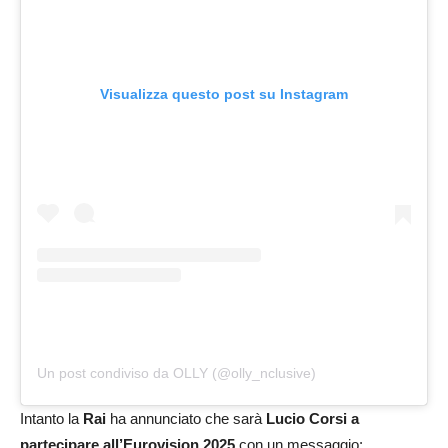
Visualizza questo post su Instagram
Un post condiviso da OLLY (@olly_nclusive)
Intanto la
Rai
ha annunciato che sarà
Lucio Corsi a
partecipare all’Eurovision 2025
con un messaggio: