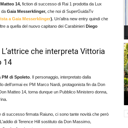
Matteo 14,
fiction di successo di Rai 1 prodotta da Lux
a da
Gaia Messerklinger,
che noi di SuperGuidaTv
vista a Gaia Messerklinger
).
Un’altra new entry quindi che
ltre a quella del nuovo capitano dei Carabinieri
Diego
’attrice che interpreta Vittoria
o 14
a PM di Spoleto
. Il personaggio, interpretato dalla
lo dell’ormai ex PM Marco Nardi, protagonista fin da Don
n Don Matteo 14, torna dunque un Pubblico Ministero donna,
ina.
e di successo firmata Raiuno, ci sono tante novità che però
 L’addio di Terence Hill sostituto da Don Massimo,