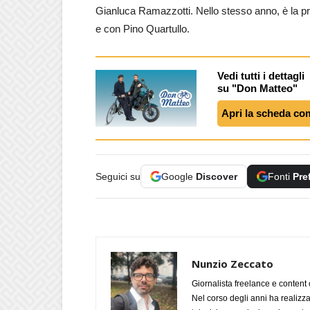
Gianluca Ramazzotti. Nello stesso anno, è la pr
e con Pino Quartullo.
Vedi tutti i dettagli
su "Don Matteo"
Apri la scheda co
Seguici su
Google
Discover
Fonti
Pre
Nunzio Zeccato
Giornalista freelance e content 
Nel corso degli anni ha realizz