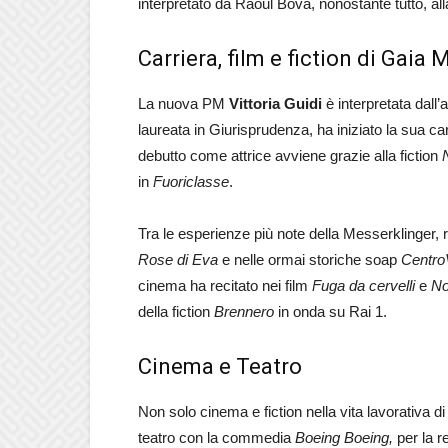
interpretato da Raoul Bova, nonostante tutto, all
Carriera, film e fiction di Gaia
La nuova PM
Vittoria Guidi
è interpretata dall’a
laureata in Giurisprudenza, ha iniziato la sua ca
debutto come attrice avviene grazie alla fiction
N
in
Fuoriclasse
.
Tra le esperienze più note della Messerklinger, 
Rose di Eva
e nelle ormai storiche soap
Centro
cinema ha recitato nei film
Fuga da cervelli
e
No
della fiction
Brennero
in onda su Rai 1.
Cinema e Teatro
Non solo cinema e fiction nella vita lavorativa di
teatro con la commedia
Boeing Boeing,
per la r