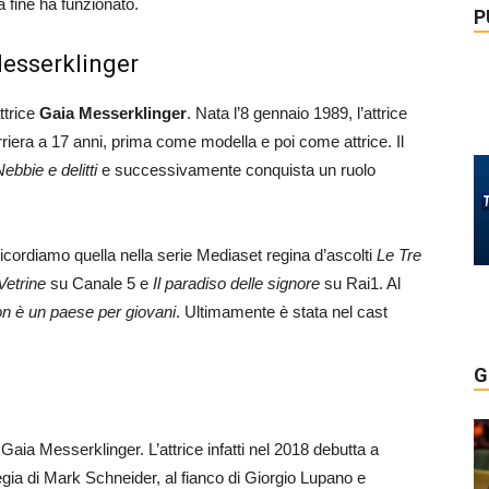
a fine ha funzionato.
P
 Messerklinger
ttrice
Gaia Messerklinger
. Nata l’8 gennaio 1989, l’attrice
rriera a 17 anni, prima come modella e poi come attrice. Il
ebbie e delitti
e successivamente conquista un ruolo
ricordiamo quella nella serie Mediaset regina d’ascolti
Le Tre
Vetrine
su Canale 5 e
Il paradiso delle signore
su Rai1. Al
n è un paese per giovani
. Ultimamente è stata nel cast
G
 Gaia Messerklinger. L’attrice infatti nel 2018 debutta a
egia di Mark Schneider, al fianco di Giorgio Lupano e