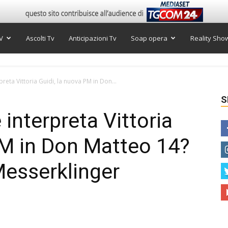
V
Ascolti Tv
Anticipazioni Tv
Soap opera
Reality Sho
rpreta Vittoria Guidi, la nuova PM in Don...
S
e interpreta Vittoria
PM in Don Matteo 14?
Messerklinger