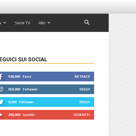
w
Serie TV
Altri
EGUICI SUI SOCIAL
540,000
Fans
MI PIACE
550,000
Follower
SEGUI
9,300
Follower
SEGUI
290,000
Iscritti
ISCRIVITI