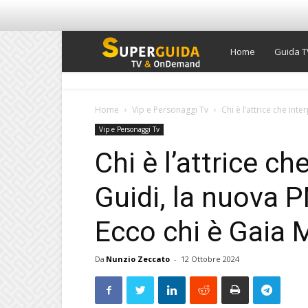
Super
Home
Guida T
Guida
Home
Vip e Personaggi Tv
Chi è l’attrice che inte
Vip e Personaggi Tv
TV
Chi è l’attrice ch
Guidi, la nuova 
Ecco chi è Gaia 
Da
Nunzio Zeccato
-
12 Ottobre 2024