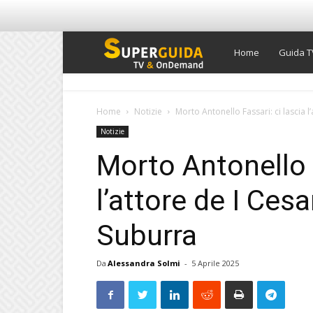
Super
Home
Guida T
Guida
Home
Notizie
Morto Antonello Fassari: ci lascia l’
Notizie
TV
Morto Antonello F
l’attore de I Cesa
Suburra
Da
Alessandra Solmi
-
5 Aprile 2025