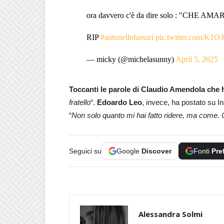
ora davvero c'è da dire solo : "CHE A
RIP
#antonellofassari
pic.twitter.com/K1O
— micky (@michelasunny)
April 5, 2025
Toccanti le parole di Claudio Amendola che 
fratello
“.
Edoardo Leo
, invece, ha postato su I
“
Non solo quanto mi hai fatto ridere, ma come. 
Seguici su
Google
Discover
Fonti
Pre
Alessandra Solmi