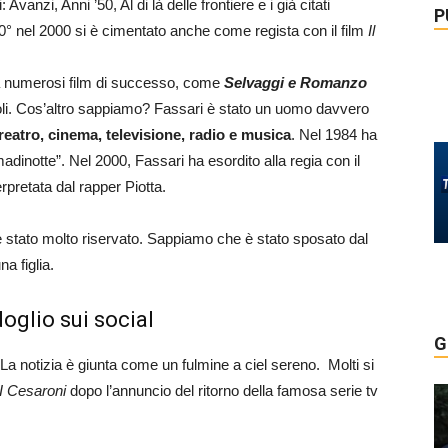
Avanzi, Anni ’50, Al di là delle frontiere e i già citati
P
° nel 2000 si è cimentato anche come regista con il film
Il
e a numerosi film di successo, come
Selvaggi e Romanzo
oli. Cos’altro sappiamo? Fassari è stato un uomo davvero
reatro, cinema, televisione, radio e musica
. Nel 1984 ha
adinotte”. ​Nel 2000, Fassari ha esordito alla regia con il
pretata dal rapper Piotta. ​
e stato molto riservato. Sappiamo che è stato sposato dal
a figlia.
doglio sui social
G
 La notizia è giunta come un fulmine a ciel sereno. Molti si
I Cesaroni
dopo l’annuncio del ritorno della famosa serie tv