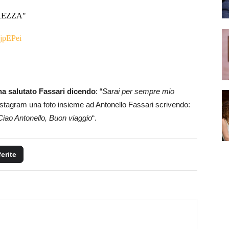
MAREZZA"
3jpEPei
ha salutato Fassari dicendo
: “
Sarai per sempre mio
nstagram una foto insieme ad Antonello Fassari scrivendo:
Ciao Antonello, Buon viaggio
“.
ferite