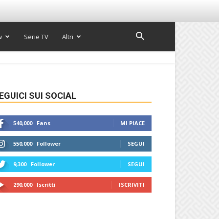
w
Serie TV
Altri
EGUICI SUI SOCIAL
540,000
Fans
MI PIACE
550,000
Follower
SEGUI
9,300
Follower
SEGUI
290,000
Iscritti
ISCRIVITI