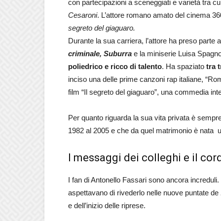
con partecipazioni a sceneggiati e varietà tra cui: 
Cesaroni
. L’attore romano amato del cinema 360
segreto del giaguaro.
Durante la sua carriera, l’attore ha preso part
criminale, Suburra
e la miniserie Luisa Spagn
poliedrico e ricco di talento
. Ha spaziato
tra t
inciso una delle prime canzoni rap italiane, “Rom
film “Il segreto del giaguaro”, una commedia inter
Per quanto riguarda la sua vita privata è sempr
1982 al 2005 e che da quel matrimonio è nata un
I messaggi dei colleghi e il cor
I fan di Antonello Fassari sono ancora increduli.
aspettavano di rivederlo nelle nuove puntate de
e dell’inizio delle riprese.