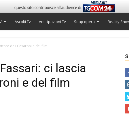
V
Ascolti Tv
Anticipazioni Tv
Soap opera
Reality Sho
attore de I Cesaroni e del film...
S
assari: ci lascia
roni e del film