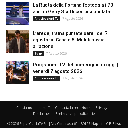
La Ruota della Fortuna festeggia i 70
anni di Gerry Scotti con una puntata...
7 Agosto 2026
Anticipazioni Tv
L’erede, trama puntate serali del 7
agosto su Canale 5: Melek passa
all’azione
7 Agosto 2026
Soap
Programmi TV del pomeriggio di oggi |
venerdì 7 agosto 2026
7 Agosto 2026
Anticipazioni Tv
Chi siamo
Lo staff
Contatta la redazione
Privacy
Disclaimer
Preferenze pubblicitarie
© 2026 SuperGuidaTV Srl | Via Cimarosa 65 - 80127 Napoli | C.F. P.Iva: