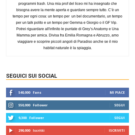
programmi trash. Una mia prof del liceo mi ha insegnato che
bisogna avere la mente aperta e guardare sempre tutto. C’è un
tempo per ogni cosa: un tempo per un bel documentario, un tempo
per un talk polito e un tempo per Gemma e Giorgio o il GF Vip.
Potrei riguardare all'infinito le puntate di Grey’s Anatomy e Una
Mamma per amica. Divisa fra Emilia Romagna e Abruzzo, amo
viaggiare e scoprire piccoli angoli di Paradiso anche se il mio
habitat naturale è la spiaggia.
SEGUICI SUI SOCIAL
540,000
Fans
MI PIACE
550,000
Follower
SEGUI
9,300
Follower
SEGUI
290,000
Iscritti
ISCRIVITI