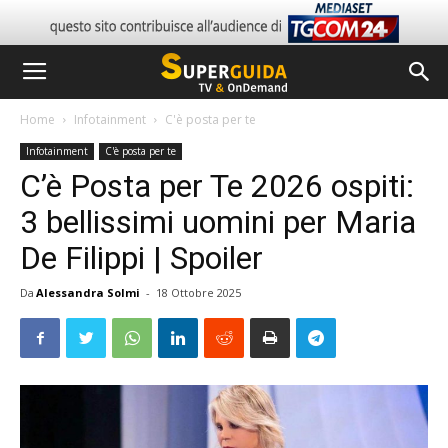
Home
Infotainment
C'è posta per te
Infotainment
C'è posta per te
C’è Posta per Te 2026 ospiti:
3 bellissimi uomini per Maria
De Filippi | Spoiler
Da
Alessandra Solmi
-
18 Ottobre 2025