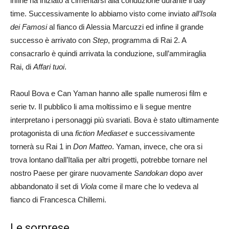
infine ha iniziato a cimentarsi alla conduzione durante il day
time. Successivamente lo abbiamo visto come inviato
all’Isola
dei Famosi
al fianco di Alessia Marcuzzi ed infine il grande
successo è arrivato con
Step
, programma di Rai 2. A
consacrarlo è quindi arrivata la conduzione, sull’ammiraglia
Rai, di
Affari tuoi
.
Raoul Bova e Can Yaman hanno alle spalle numerosi film e
serie tv. Il pubblico li ama moltissimo e li segue mentre
interpretano i personaggi più svariati. Bova è stato ultimamente
protagonista di una
fiction Mediaset
e successivamente
tornerà su Rai 1 in
Don Matteo
. Yaman, invece, che ora si
trova lontano dall’Italia per altri progetti, potrebbe tornare nel
nostro Paese per girare nuovamente
Sandokan
dopo aver
abbandonato il set di
Viola
come il mare che lo vedeva al
fianco di Francesca Chillemi.
Le sorprese